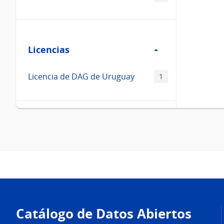
Filtro
Licencias
Licencias
Licencia de DAG de Uruguay
1
Pie
de
Catálogo de Datos Abiertos
página