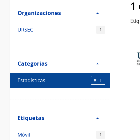
Filtro
datos...
1
Organizaciones
Organizaciones
Etiq
URSEC
1
Filtro
Categorias
Categorias
Estadísticas
1
Filtro
Etiquetas
Etiquetas
Móvil
1