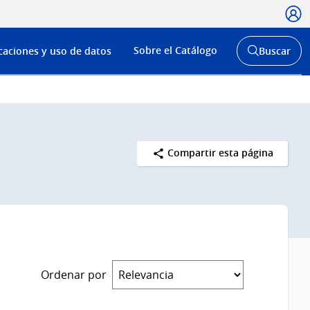
Usua
Menú
Sobre el Catálogo
caciones y uso de datos
Buscar
de
Abrir
buscador
navega
y
Compartir esta página
Ordenar por