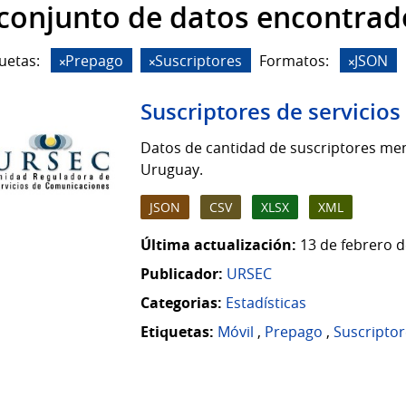
 conjunto de datos encontrad
uetas:
Prepago
Suscriptores
Formatos:
JSON
Suscriptores de servicio
Datos de cantidad de suscriptores men
Uruguay.
JSON
CSV
XLSX
XML
Última actualización:
13 de febrero d
Publicador:
URSEC
Categorias:
Estadísticas
Etiquetas:
Móvil
,
Prepago
,
Suscriptor