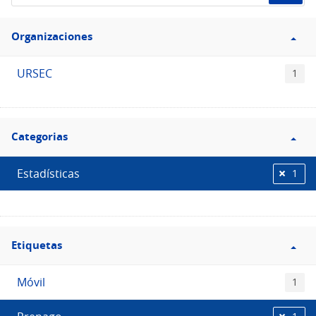
de
Filtro
datos...
Organizaciones
Organizaciones
URSEC
1
Filtro
Categorias
Categorias
Estadísticas
1
Filtro
Etiquetas
Etiquetas
Móvil
1