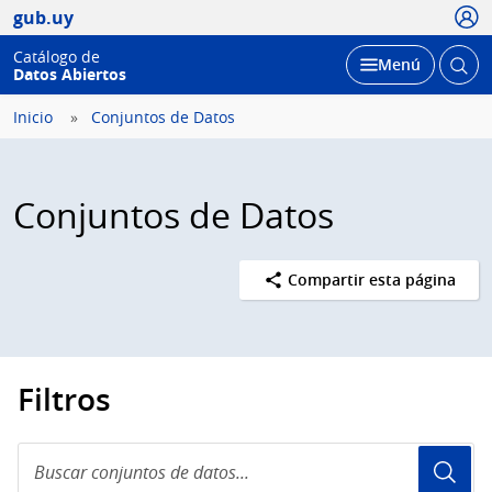
Usua
gub.uy
Catálogo de
Abrir
Desplegar
Menú
Datos Abiertos
busc
Inicio
Conjuntos de Datos
Conjuntos de Datos
Compartir esta página
Filtros
Buscar
conjuntos