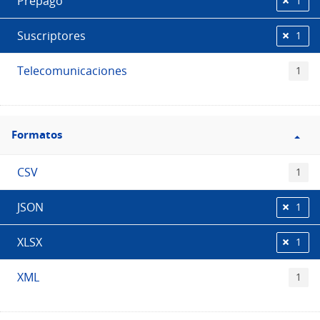
Prepago
1
Suscriptores
1
Telecomunicaciones
1
Filtro
Formatos
Formatos
CSV
1
JSON
1
XLSX
1
XML
1