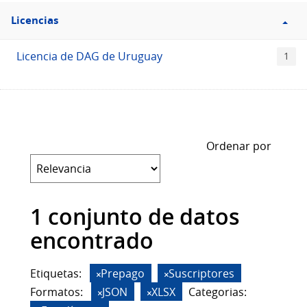
Filtro
Licencias
Licencias
Licencia de DAG de Uruguay
1
Ordenar por
1 conjunto de datos
encontrado
Etiquetas:
Prepago
Suscriptores
Formatos:
JSON
XLSX
Categorias: