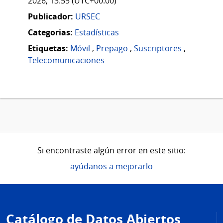
2026, 13:55 (UTC+00:00)
Publicador:
URSEC
Categorias:
Estadísticas
Etiquetas:
Móvil
,
Prepago
,
Suscriptores
,
Telecomunicaciones
Si encontraste algún error en este sitio:
ayúdanos a mejorarlo
Pie
de
Catálogo de Datos Abiertos