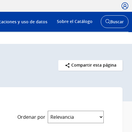
Usua
Menú
Sobre el Catálogo
caciones y uso de datos
Buscar
de
Abrir
buscador
navega
y
Compartir esta página
Ordenar por