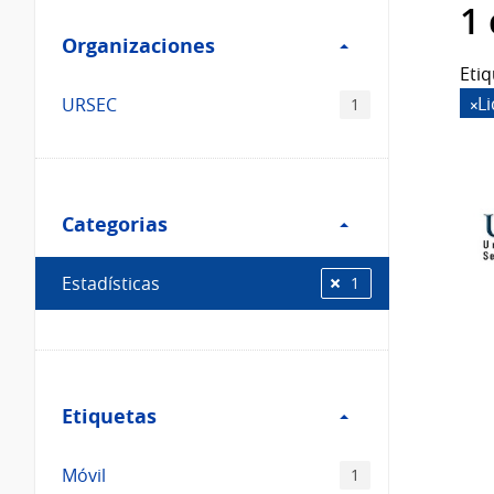
Filtro
datos...
1
Organizaciones
Organizaciones
Etiq
L
URSEC
1
Filtro
Categorias
Categorias
Estadísticas
1
Filtro
Etiquetas
Etiquetas
Móvil
1