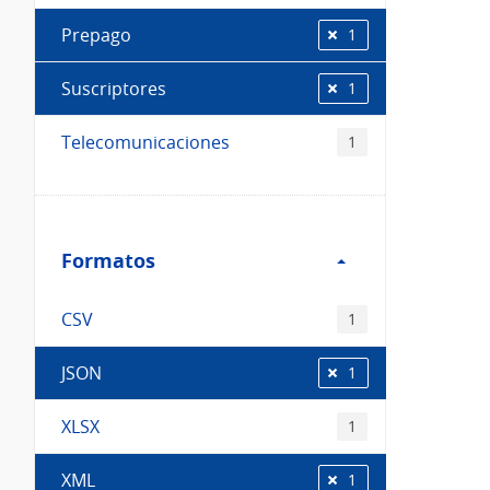
Prepago
1
Suscriptores
1
Telecomunicaciones
1
Filtro
Formatos
Formatos
CSV
1
JSON
1
XLSX
1
XML
1