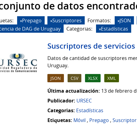
 conjunto de datos encontrad
uetas:
Prepago
Suscriptores
Formatos:
JSON
icencia de DAG de Uruguay
Categorias:
Estadísticas
Suscriptores de servicio
Datos de cantidad de suscriptores men
Uruguay.
JSON
CSV
XLSX
XML
Última actualización:
13 de febrero d
Publicador:
URSEC
Categorias:
Estadísticas
Etiquetas:
Móvil
,
Prepago
,
Suscriptor