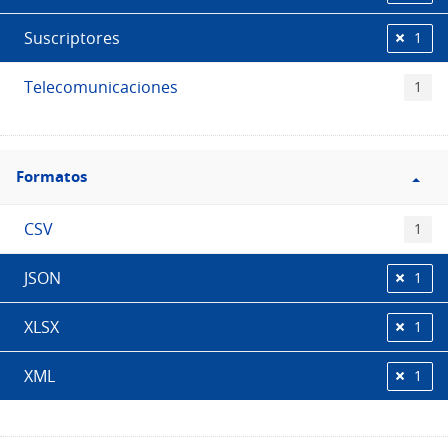
Suscriptores
1
Telecomunicaciones
1
Filtro
Formatos
Formatos
CSV
1
JSON
1
XLSX
1
XML
1