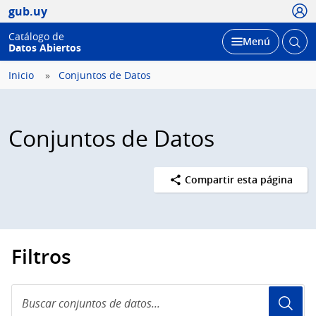
Usua
gub.uy
Catálogo de
Abrir
Desplegar
Menú
Datos Abiertos
busc
Inicio
Conjuntos de Datos
Conjuntos de Datos
Compartir esta página
Filtros
Buscar
conjuntos