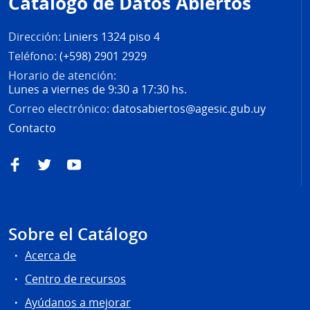
Catálogo de Datos Abiertos
página
Dirección:
Liniers 1324 piso 4
Teléfono:
(+598) 2901 2929
Horario de atención:
Lunes a viernes de 9:30 a 17:30 hs.
Correo electrónico:
datosabiertos@agesic.gub.uy
Contacto
Facebook
Twitter
YouTube
Sobre el Catálogo
Acerca de
Centro de recursos
Ayúdanos a mejorar