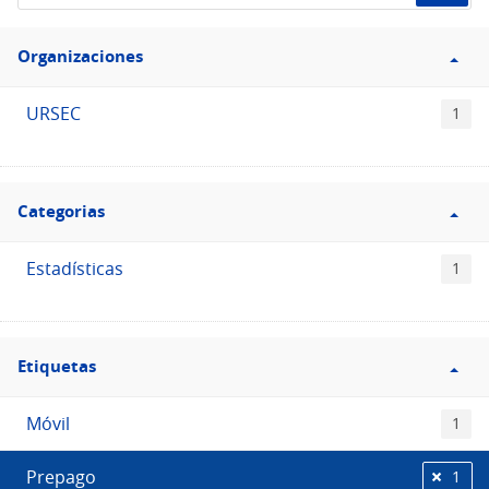
de
Filtro
datos...
Organizaciones
Organizaciones
URSEC
1
Filtro
Categorias
Categorias
Estadísticas
1
Filtro
Etiquetas
Etiquetas
Móvil
1
Prepago
1