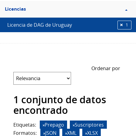
Filtro
Licencias
Licencias
Licencia de DAG de Uruguay
1
Ordenar por
1 conjunto de datos
encontrado
Etiquetas:
Prepago
Suscriptores
Formatos:
JSON
XML
XLSX