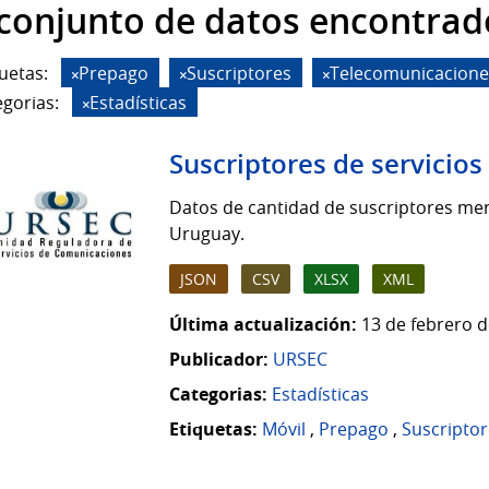
 conjunto de datos encontrad
uetas:
Prepago
Suscriptores
Telecomunicacione
gorias:
Estadísticas
Suscriptores de servicio
Datos de cantidad de suscriptores men
Uruguay.
JSON
CSV
XLSX
XML
Última actualización:
13 de febrero d
Publicador:
URSEC
Categorias:
Estadísticas
Etiquetas:
Móvil
,
Prepago
,
Suscriptor