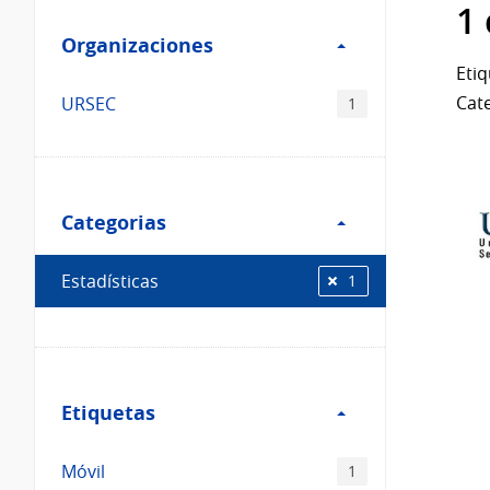
Filtro
datos...
1
Organizaciones
Organizaciones
Etiq
Cate
URSEC
1
Filtro
Categorias
Categorias
Estadísticas
1
Filtro
Etiquetas
Etiquetas
Móvil
1