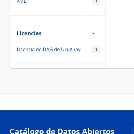
XML
1
Filtro
Licencias
Licencias
Licencia de DAG de Uruguay
1
Pie
de
Catálogo de Datos Abiertos