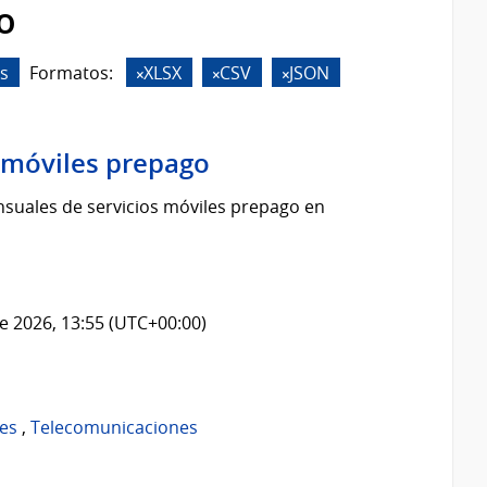
o
s
Formatos:
XLSX
CSV
JSON
s móviles prepago
suales de servicios móviles prepago en
e 2026, 13:55 (UTC+00:00)
es
,
Telecomunicaciones