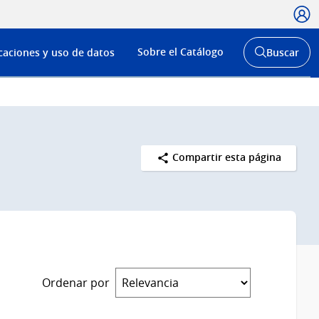
Usua
Menú
Sobre el Catálogo
caciones y uso de datos
Buscar
de
Abrir
buscador
navega
y
Compartir esta página
Ordenar por