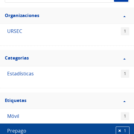
de
Filtro
datos...
Organizaciones
Organizaciones
URSEC
1
Filtro
Categorias
Categorias
Estadísticas
1
Filtro
Etiquetas
Etiquetas
Móvil
1
Prepago
1