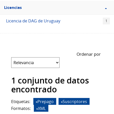
Filtro
Licencias
Licencias
Licencia de DAG de Uruguay
1
Ordenar por
1 conjunto de datos
encontrado
Etiquetas:
Prepago
Suscriptores
Formatos:
XML