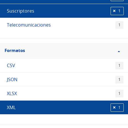
Suscriptores
1
Telecomunicaciones
1
Filtro
Formatos
Formatos
CSV
1
JSON
1
XLSX
1
XML
1