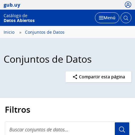
Usua
gub.uy
Catálogo de
Abrir
Desplegar
Menú
Datos Abiertos
busc
Inicio
Conjuntos de Datos
Conjuntos de Datos
Compartir esta página
Filtros
Buscar
conjuntos