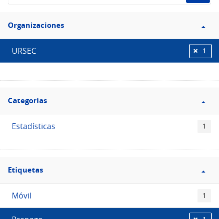
de
Filtro
datos...
Organizaciones
Organizaciones
URSEC
1
Filtro
Categorias
Categorias
Estadísticas
1
Filtro
Etiquetas
Etiquetas
Móvil
1