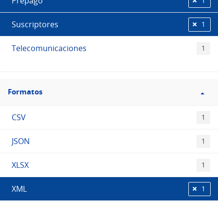
Prepago
1
Suscriptores
1
Telecomunicaciones
1
Filtro
Formatos
Formatos
CSV
1
JSON
1
XLSX
1
XML
1