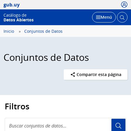
Usua
gub.uy
Catálogo de
Abrir
Desplegar
Menú
Datos Abiertos
busc
Inicio
Conjuntos de Datos
Conjuntos de Datos
Compartir esta página
Filtros
Buscar
conjuntos