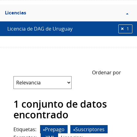
Filtro
Licencias
Licencias
Licencia de DAG de Uruguay
1
Ordenar por
1 conjunto de datos
encontrado
Etiquetas:
Prepago
Suscriptores