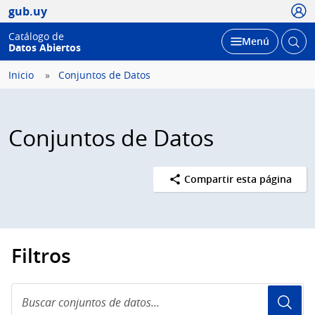
Usua
gub.uy
Catálogo de
Abrir
Desplegar
Menú
Datos Abiertos
busc
Inicio
Conjuntos de Datos
Conjuntos de Datos
Compartir esta página
Filtros
Buscar
conjuntos