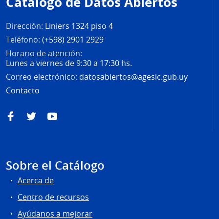
Catálogo de Datos Abiertos
página
Dirección:
Liniers 1324 piso 4
Teléfono:
(+598) 2901 2929
Horario de atención:
Lunes a viernes de 9:30 a 17:30 hs.
Correo electrónico:
datosabiertos@agesic.gub.uy
Contacto
Facebook
Twitter
YouTube
Sobre el Catálogo
Acerca de
Centro de recursos
Ayúdanos a mejorar