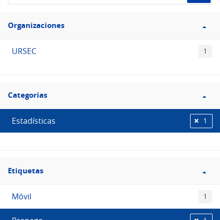
de
Filtro
datos...
Organizaciones
Organizaciones
URSEC
1
Filtro
Categorias
Categorias
Estadísticas
1
Filtro
Etiquetas
Etiquetas
Móvil
1