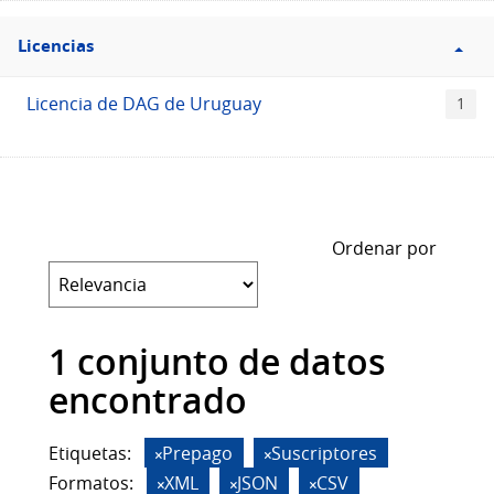
Filtro
Licencias
Licencias
Licencia de DAG de Uruguay
1
Ordenar por
1 conjunto de datos
encontrado
Etiquetas:
Prepago
Suscriptores
Formatos:
XML
JSON
CSV