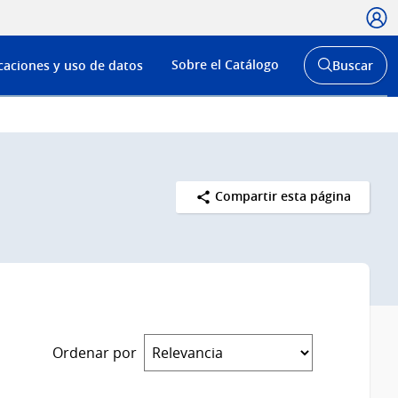
Usua
Menú
Sobre el Catálogo
caciones y uso de datos
Buscar
de
Abrir
buscador
navega
y
Compartir esta página
Ordenar por