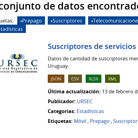
 conjunto de datos encontrad
uetas:
Prepago
Suscriptores
Telecomunicacione
tadísticas
Suscriptores de servicio
Datos de cantidad de suscriptores men
Uruguay.
JSON
CSV
XLSX
XML
Última actualización:
13 de febrero d
Publicador:
URSEC
Categorias:
Estadísticas
Etiquetas:
Móvil
,
Prepago
,
Suscriptor