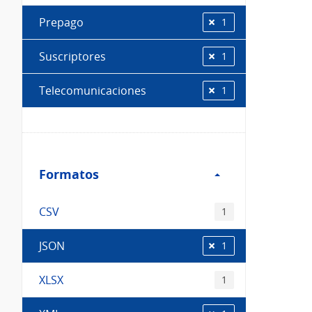
Prepago
1
Suscriptores
1
Telecomunicaciones
1
Filtro
Formatos
Formatos
CSV
1
JSON
1
XLSX
1