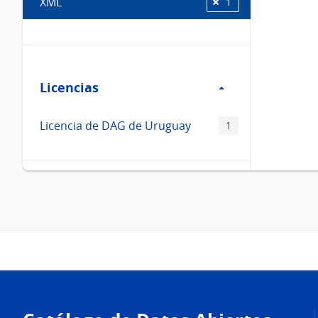
XML
1
Filtro
Licencias
Licencias
Licencia de DAG de Uruguay
1
Pie
de