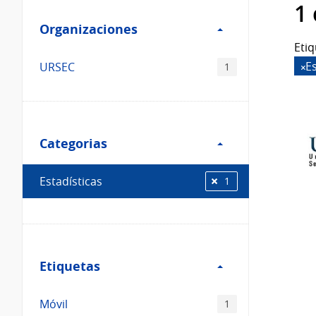
Filtro
datos...
1
Organizaciones
Organizaciones
Etiq
Es
URSEC
1
Filtro
Categorias
Categorias
Estadísticas
1
Filtro
Etiquetas
Etiquetas
Móvil
1