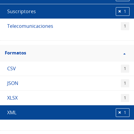
Suscriptores
1
Telecomunicaciones
1
Filtro
Formatos
Formatos
CSV
1
JSON
1
XLSX
1
XML
1