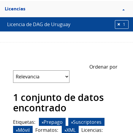
Filtro
Licencias
Licencias
Licencia de DAG de Uruguay
1
Ordenar por
1 conjunto de datos
encontrado
Etiquetas:
Prepago
Suscriptores
Móvil
Formatos:
XML
Licencias: