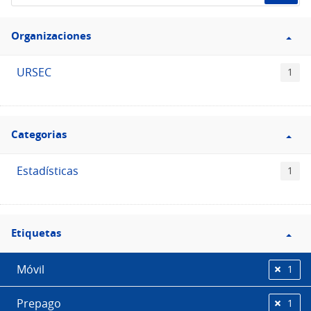
de
Filtro
datos...
Organizaciones
Organizaciones
URSEC
1
Filtro
Categorias
Categorias
Estadísticas
1
Filtro
Etiquetas
Etiquetas
Móvil
1
Prepago
1