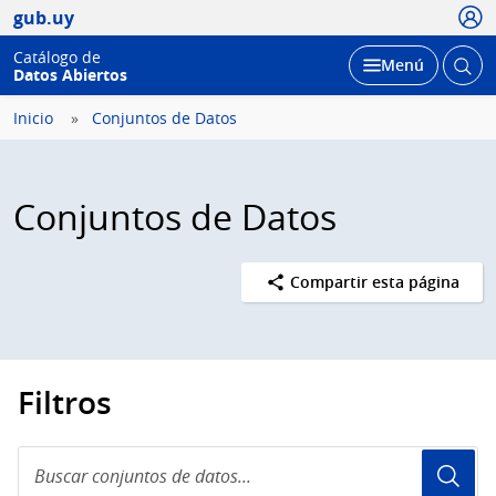
Usua
gub.uy
Catálogo de
Abrir
Desplegar
Menú
Datos Abiertos
busc
Inicio
Conjuntos de Datos
Conjuntos de Datos
Compartir esta página
Filtros
Buscar
conjuntos