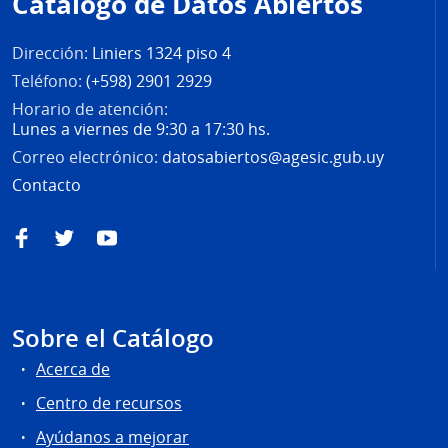
Catálogo de Datos Abiertos
página
Dirección:
Liniers 1324 piso 4
Teléfono:
(+598) 2901 2929
Horario de atención:
Lunes a viernes de 9:30 a 17:30 hs.
Correo electrónico:
datosabiertos@agesic.gub.uy
Contacto
Facebook
Twitter
YouTube
Sobre el Catálogo
Acerca de
Centro de recursos
Ayúdanos a mejorar