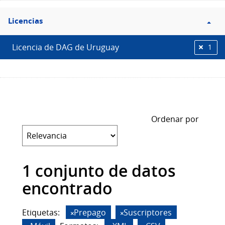
Filtro
Licencias
Licencias
Licencia de DAG de Uruguay
1
Ordenar por
1 conjunto de datos
encontrado
Etiquetas:
Prepago
Suscriptores