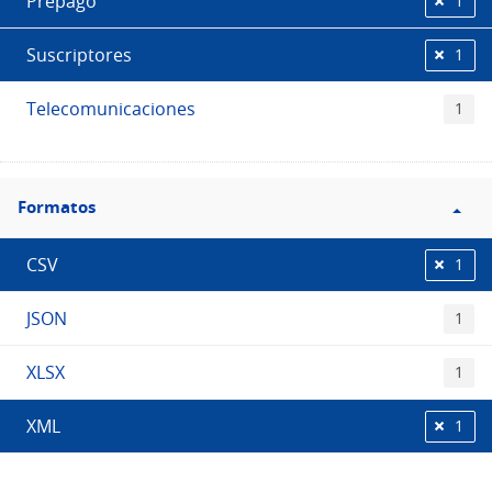
Prepago
1
Suscriptores
1
Telecomunicaciones
1
Filtro
Formatos
Formatos
CSV
1
JSON
1
XLSX
1
XML
1