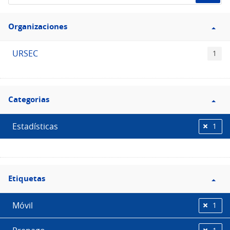
de
Filtro
datos...
Organizaciones
Organizaciones
URSEC
1
Filtro
Categorias
Categorias
Estadísticas
1
Filtro
Etiquetas
Etiquetas
Móvil
1