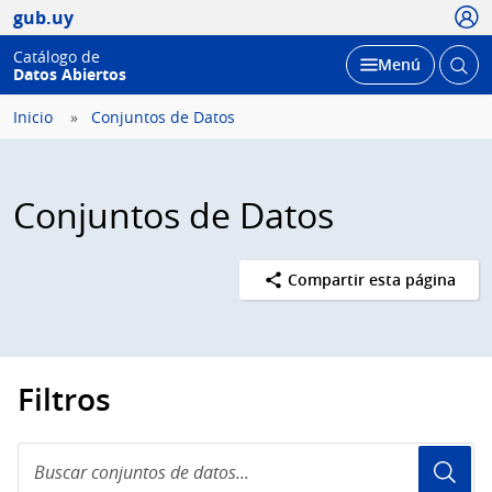
Usua
gub.uy
Catálogo de
Abrir
Desplegar
Menú
Datos Abiertos
busc
Inicio
Conjuntos de Datos
Conjuntos de Datos
Compartir esta página
Filtros
Buscar
conjuntos