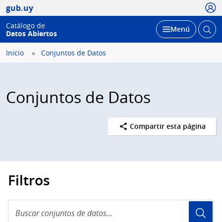
Usua
gub.uy
Catálogo de
Abrir
Desplegar
Menú
Datos Abiertos
busc
Inicio
Conjuntos de Datos
Conjuntos de Datos
Compartir esta página
Filtros
Buscar
conjuntos