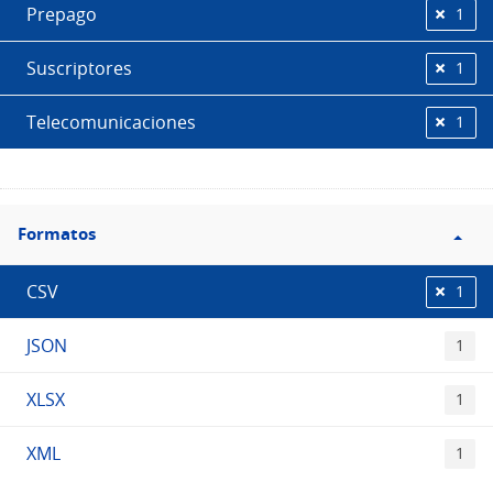
Prepago
1
Suscriptores
1
Telecomunicaciones
1
Filtro
Formatos
Formatos
CSV
1
JSON
1
XLSX
1
XML
1