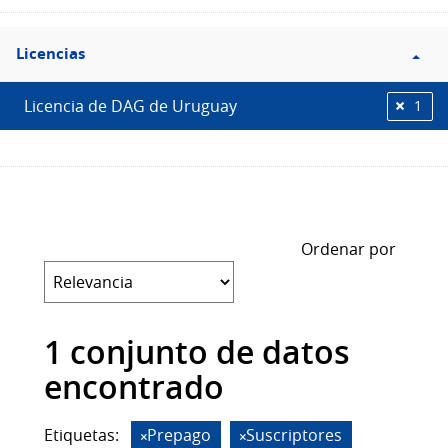
Filtro
Licencias
Licencias
Licencia de DAG de Uruguay
1
Ordenar por
1 conjunto de datos
encontrado
Etiquetas:
Prepago
Suscriptores