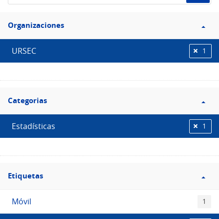
de
Filtro
datos...
Organizaciones
Organizaciones
URSEC
1
Filtro
Categorias
Categorias
Estadísticas
1
Filtro
Etiquetas
Etiquetas
Móvil
1