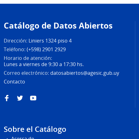
Pie
de
Catálogo de Datos Abiertos
página
Dirección:
Liniers 1324 piso 4
Teléfono:
(+598) 2901 2929
Horario de atención:
Lunes a viernes de 9:30 a 17:30 hs.
Correo electrónico:
datosabiertos@agesic.gub.uy
Contacto
Facebook
Twitter
YouTube
Sobre el Catálogo
Acerca de