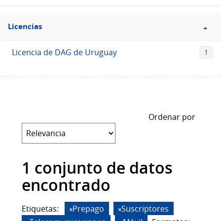
Filtro
Licencias
Licencias
Licencia de DAG de Uruguay
1
Ordenar por
1 conjunto de datos
encontrado
Etiquetas:
Prepago
Suscriptores