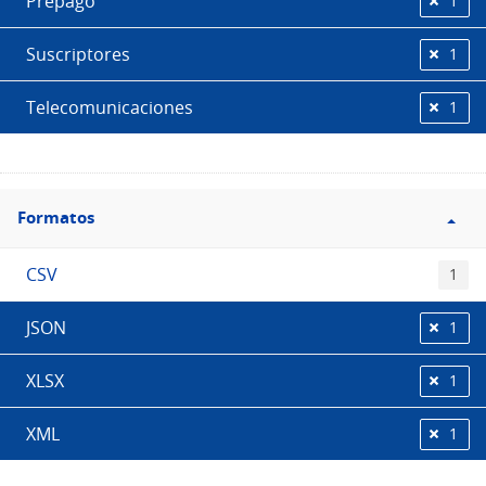
Prepago
1
Suscriptores
1
Telecomunicaciones
1
Filtro
Formatos
Formatos
CSV
1
JSON
1
XLSX
1
XML
1