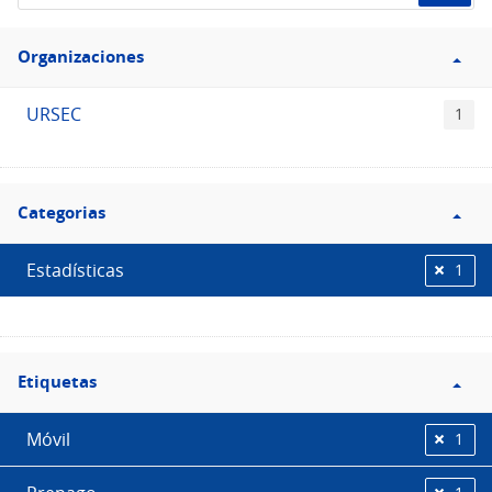
de
Filtro
datos...
Organizaciones
Organizaciones
URSEC
1
Filtro
Categorias
Categorias
Estadísticas
1
Filtro
Etiquetas
Etiquetas
Móvil
1