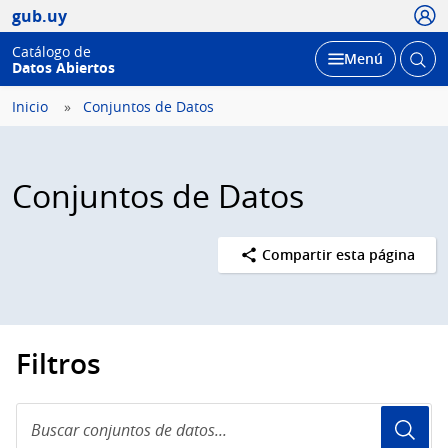
Usua
gub.uy
Catálogo de
Abrir
Desplegar
Menú
Datos Abiertos
busc
Inicio
Conjuntos de Datos
Conjuntos de Datos
Compartir esta página
Filtros
Buscar
conjuntos