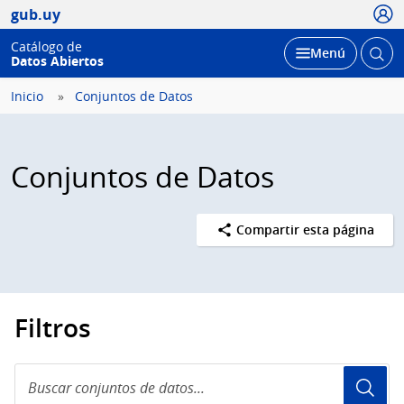
Usua
gub.uy
Catálogo de
Abrir
Desplegar
Menú
Datos Abiertos
busc
Inicio
Conjuntos de Datos
Conjuntos de Datos
Compartir esta página
Filtros
Buscar
conjuntos