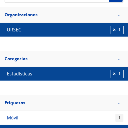
de
Filtro
datos...
Organizaciones
Organizaciones
URSEC
1
Filtro
Categorias
Categorias
Estadísticas
1
Filtro
Etiquetas
Etiquetas
Móvil
1