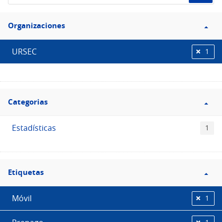
de
Filtro
datos...
Organizaciones
Organizaciones
URSEC
1
Filtro
Categorias
Categorias
Estadísticas
1
Filtro
Etiquetas
Etiquetas
Móvil
1