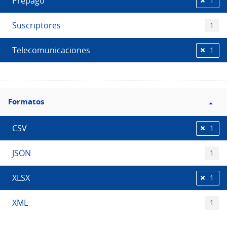
Prepago
1
Suscriptores
1
Telecomunicaciones
1
Filtro
Formatos
Formatos
CSV
1
JSON
1
XLSX
1
XML
1