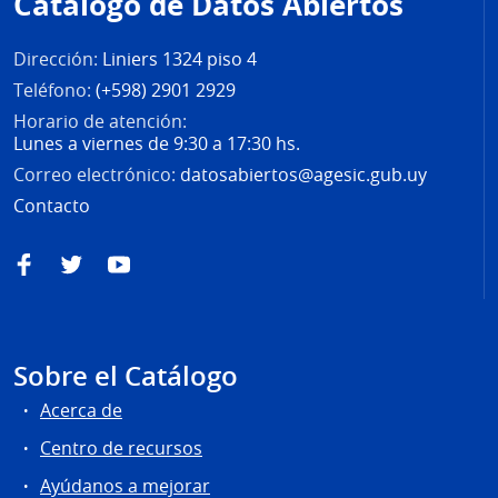
Catálogo de Datos Abiertos
página
Dirección:
Liniers 1324 piso 4
Teléfono:
(+598) 2901 2929
Horario de atención:
Lunes a viernes de 9:30 a 17:30 hs.
Correo electrónico:
datosabiertos@agesic.gub.uy
Contacto
Facebook
Twitter
YouTube
Sobre el Catálogo
Acerca de
Centro de recursos
Ayúdanos a mejorar