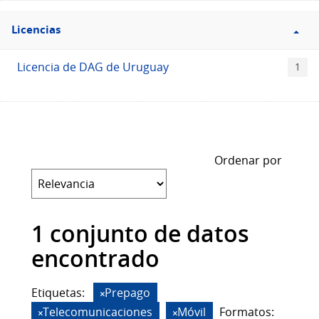
Filtro
Licencias
Licencias
Licencia de DAG de Uruguay
1
Ordenar por
1 conjunto de datos
encontrado
Etiquetas:
Prepago
Telecomunicaciones
Móvil
Formatos: