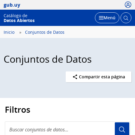
Usua
gub.uy
Catálogo de
Abrir
Desplegar
Menú
Datos Abiertos
busc
Inicio
Conjuntos de Datos
Conjuntos de Datos
Compartir esta página
Filtros
Buscar
conjuntos