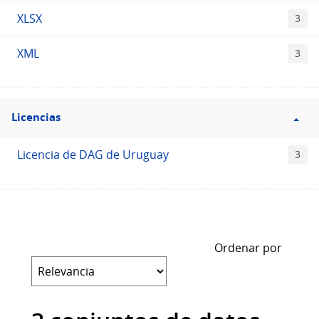
XLSX
3
XML
3
Filtro
Licencias
Licencias
Licencia de DAG de Uruguay
3
Ordenar por