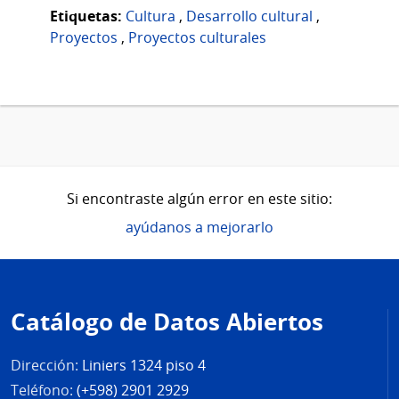
Etiquetas:
Cultura
,
Desarrollo cultural
,
Proyectos
,
Proyectos culturales
Si encontraste algún error en este sitio:
ayúdanos a mejorarlo
Pie
de
Catálogo de Datos Abiertos
página
Dirección:
Liniers 1324 piso 4
Teléfono:
(+598) 2901 2929