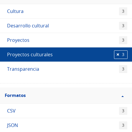
Etiquetas
Cultura
3
Desarrollo cultural
3
Proyectos
3
Proyectos culturales
3
Transparencia
3
Filtro
Formatos
Formatos
CSV
3
JSON
3