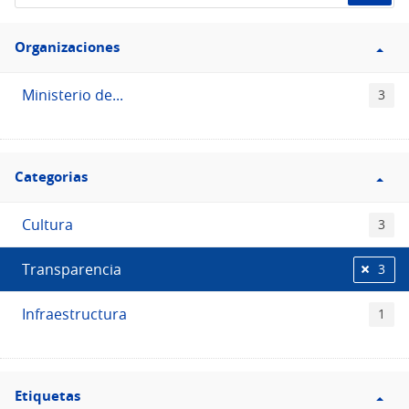
de
Filtro
datos...
Organizaciones
Organizaciones
Ministerio de...
3
Filtro
Categorias
Categorias
Cultura
3
Transparencia
3
Infraestructura
1
Filtro
Etiquetas