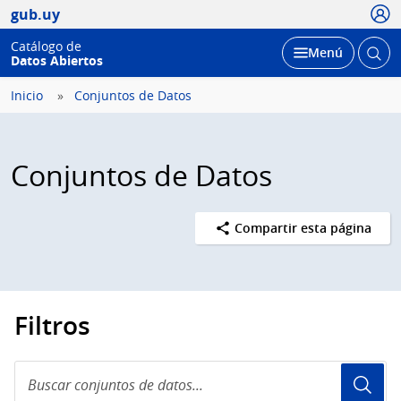
Usua
gub.uy
Catálogo de
Abrir
Desplegar
Menú
Datos Abiertos
busc
Inicio
Conjuntos de Datos
Conjuntos de Datos
Compartir esta página
Filtros
Buscar
conjuntos