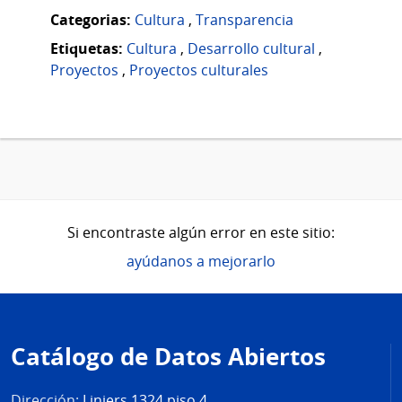
Categorias:
Cultura
,
Transparencia
Etiquetas:
Cultura
,
Desarrollo cultural
,
Proyectos
,
Proyectos culturales
Si encontraste algún error en este sitio:
ayúdanos a mejorarlo
Pie
de
Catálogo de Datos Abiertos
página
Dirección:
Liniers 1324 piso 4