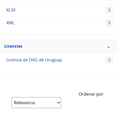
XLSX
3
XML
3
Filtro
Licencias
Licencias
Licencia de DAG de Uruguay
3
Ordenar por