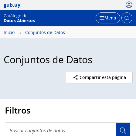
Usua
gub.uy
Catálogo de
Abrir
Desplegar
Menú
Datos Abiertos
busc
Inicio
Conjuntos de Datos
Conjuntos de Datos
Compartir esta página
Filtros
Buscar
conjuntos