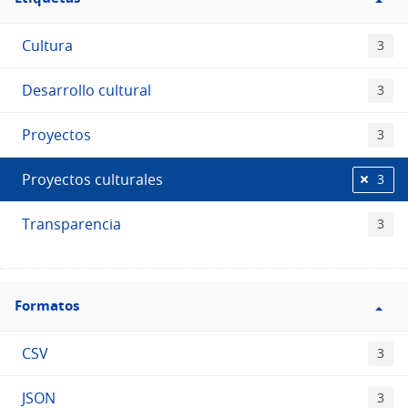
Etiquetas
Cultura
3
Desarrollo cultural
3
Proyectos
3
Proyectos culturales
3
Transparencia
3
Filtro
Formatos
Formatos
CSV
3
JSON
3