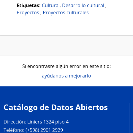
Etiquetas:
Cultura
,
Desarrollo cultural
,
Proyectos
,
Proyectos culturales
Si encontraste algún error en este sitio:
ayúdanos a mejorarlo
Pie
de
Catálogo de Datos Abiertos
página
Dirección:
Liniers 1324 piso 4
Teléfono:
(+598) 2901 2929