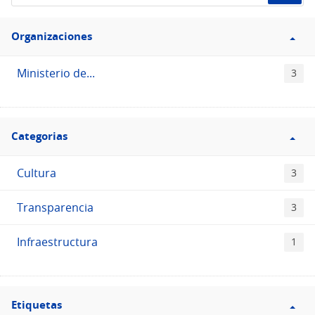
de
Filtro
datos...
Organizaciones
Organizaciones
Ministerio de...
3
Filtro
Categorias
Categorias
Cultura
3
Transparencia
3
Infraestructura
1
Filtro
Etiquetas