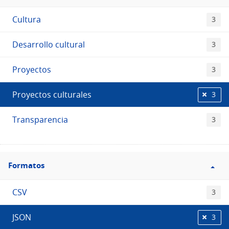
Etiquetas
Cultura
3
Desarrollo cultural
3
Proyectos
3
Proyectos culturales
3
Transparencia
3
Filtro
Formatos
Formatos
CSV
3
JSON
3