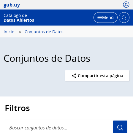
Usua
gub.uy
Catálogo de
Abrir
Desplegar
Menú
Datos Abiertos
busc
Inicio
Conjuntos de Datos
Conjuntos de Datos
Compartir esta página
Filtros
Buscar
conjuntos