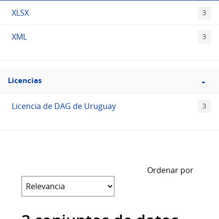
XLSX
3
XML
3
Filtro
Licencias
Licencias
Licencia de DAG de Uruguay
3
Ordenar por