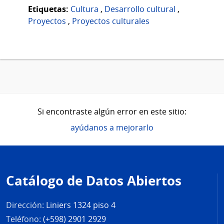
Etiquetas:
Cultura
,
Desarrollo cultural
,
Proyectos
,
Proyectos culturales
Si encontraste algún error en este sitio:
ayúdanos a mejorarlo
Pie
de
Catálogo de Datos Abiertos
página
Dirección:
Liniers 1324 piso 4
Teléfono:
(+598) 2901 2929