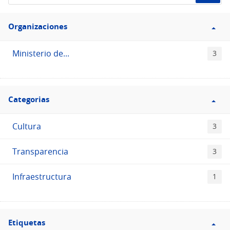
de
Filtro
datos...
Organizaciones
Organizaciones
Ministerio de...
3
Filtro
Categorias
Categorias
Cultura
3
Transparencia
3
Infraestructura
1
Filtro
Etiquetas