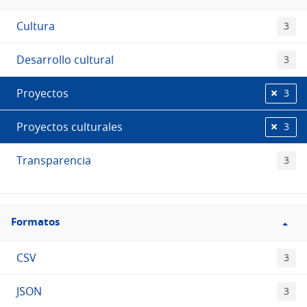
Etiquetas
Cultura
3
Desarrollo cultural
3
Proyectos
3
Proyectos culturales
3
Transparencia
3
Filtro
Formatos
Formatos
CSV
3
JSON
3