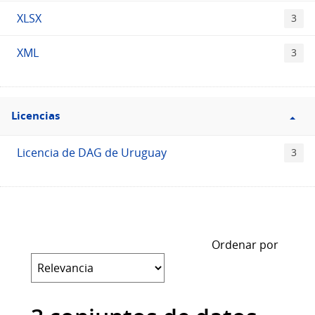
XLSX
3
XML
3
Filtro
Licencias
Licencias
Licencia de DAG de Uruguay
3
Ordenar por