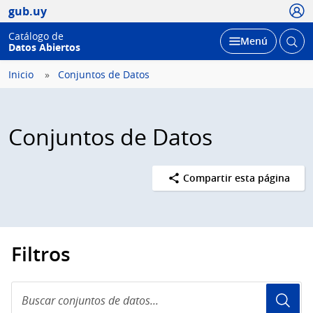
Usua
gub.uy
Catálogo de
Abrir
Desplegar
Menú
Datos Abiertos
busc
Inicio
Conjuntos de Datos
Conjuntos de Datos
Compartir esta página
Filtros
Buscar
conjuntos