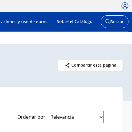
Usua
Menú
Sobre el Catálogo
caciones y uso de datos
Buscar
de
Abrir
buscador
navega
y
Compartir esta página
Ordenar por