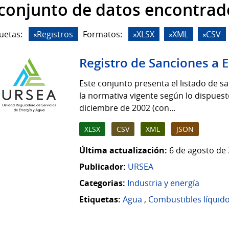
 conjunto de datos encontrad
uetas:
Registros
Formatos:
XLSX
XML
CSV
Registro de Sanciones a
Este conjunto presenta el listado de 
la normativa vigente según lo dispuest
diciembre de 2002 (con...
XLSX
CSV
XML
JSON
Última actualización:
6 de agosto de 
Publicador:
URSEA
Categorias:
Industria y energía
Etiquetas:
Agua
,
Combustibles líquid