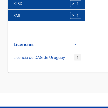
XLSX
1
XML
1
Filtro
Licencias
Licencias
Licencia de DAG de Uruguay
1