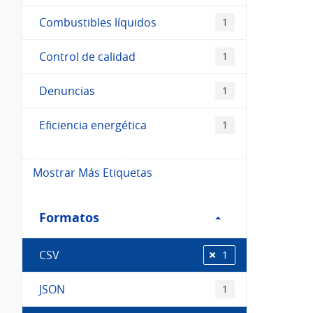
Combustibles líquidos
1
Control de calidad
1
Denuncias
1
Eficiencia energética
1
Mostrar Más Etiquetas
Filtro
Formatos
Formatos
CSV
1
JSON
1