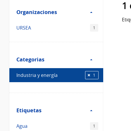
Filtro
datos...
1
Organizaciones
Organizaciones
Etiq
URSEA
1
Filtro
Categorias
Categorias
Industria y energía
1
Filtro
Etiquetas
Etiquetas
Agua
1