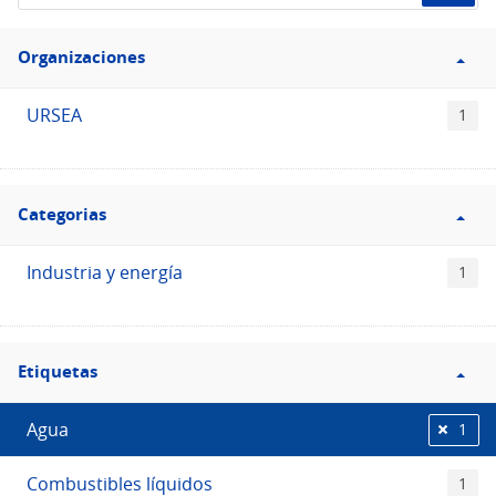
de
Filtro
datos...
Organizaciones
Organizaciones
URSEA
1
Filtro
Categorias
Categorias
Industria y energía
1
Filtro
Etiquetas
Etiquetas
Agua
1
Combustibles líquidos
1