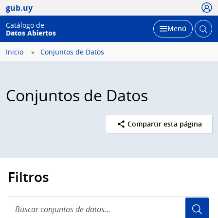
Usua
gub.uy
Catálogo de
Abrir
Desplegar
Menú
Datos Abiertos
busc
Inicio
Conjuntos de Datos
Conjuntos de Datos
Compartir esta página
Filtros
Buscar
conjuntos