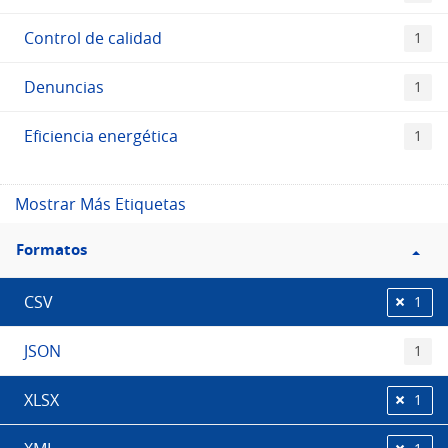
Control de calidad
1
Denuncias
1
Eficiencia energética
1
Mostrar Más Etiquetas
Filtro
Formatos
Formatos
CSV
1
JSON
1
XLSX
1