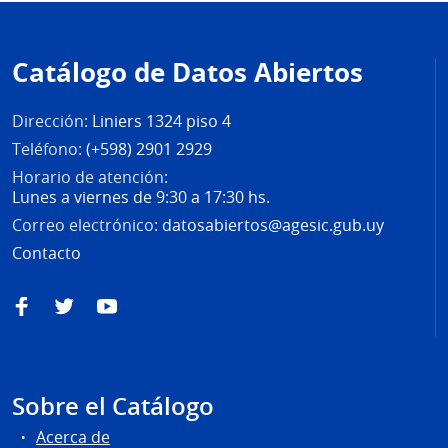
Pie
de
Catálogo de Datos Abiertos
página
Dirección:
Liniers 1324 piso 4
Teléfono:
(+598) 2901 2929
Horario de atención:
Lunes a viernes de 9:30 a 17:30 hs.
Correo electrónico:
datosabiertos@agesic.gub.uy
Contacto
Facebook
Twitter
YouTube
Sobre el Catálogo
Acerca de