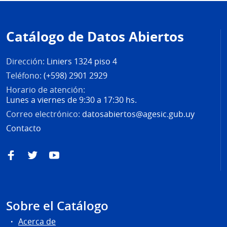
Pie
de
Catálogo de Datos Abiertos
página
Dirección:
Liniers 1324 piso 4
Teléfono:
(+598) 2901 2929
Horario de atención:
Lunes a viernes de 9:30 a 17:30 hs.
Correo electrónico:
datosabiertos@agesic.gub.uy
Contacto
Facebook
Twitter
YouTube
Sobre el Catálogo
Acerca de