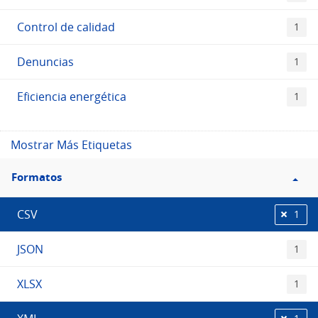
Control de calidad
1
Denuncias
1
Eficiencia energética
1
Mostrar Más Etiquetas
Filtro
Formatos
Formatos
CSV
1
JSON
1
XLSX
1