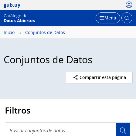
Usua
gub.uy
Catálogo de
Abrir
Desplegar
Menú
Datos Abiertos
busc
Inicio
Conjuntos de Datos
Conjuntos de Datos
Compartir esta página
Filtros
Buscar
conjuntos