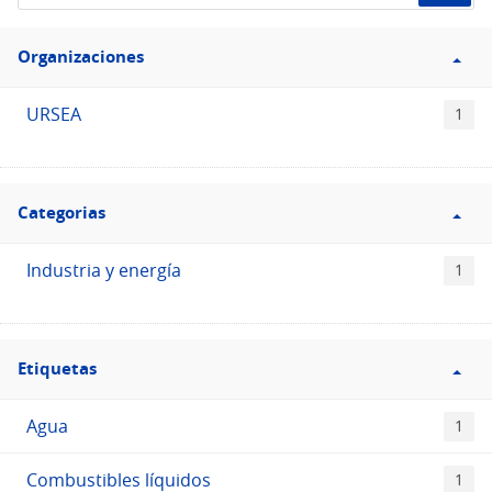
de
Filtro
datos...
Organizaciones
Organizaciones
URSEA
1
Filtro
Categorias
Categorias
Industria y energía
1
Filtro
Etiquetas
Etiquetas
Agua
1
Combustibles líquidos
1