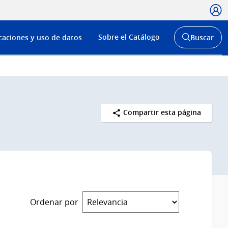
Usua
Menú
Sobre el Catálogo
caciones y uso de datos
Buscar
de
Abrir
buscador
navega
y
Compartir esta página
Ordenar por