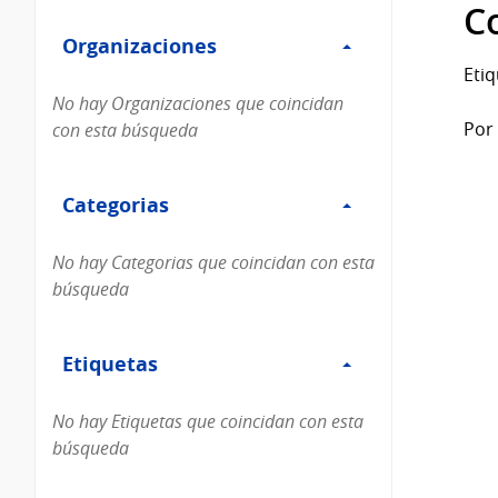
Filtro
datos...
C
Organizaciones
Organizaciones
Etiq
No hay Organizaciones que coincidan
Por 
con esta búsqueda
Filtro
Categorias
Categorias
No hay Categorias que coincidan con esta
búsqueda
Filtro
Etiquetas
Etiquetas
No hay Etiquetas que coincidan con esta
búsqueda
Filtro