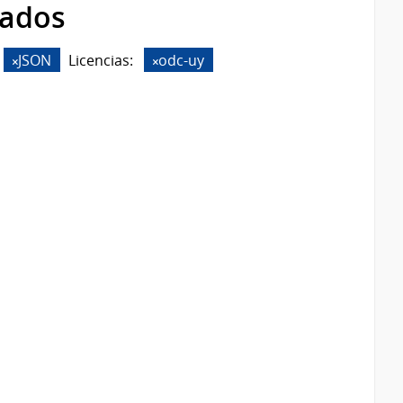
rados
JSON
Licencias:
odc-uy