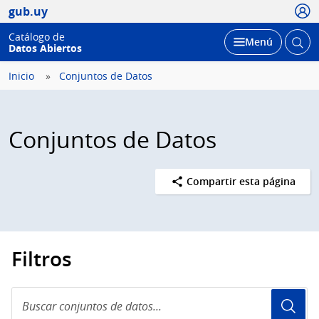
Usua
gub.uy
Catálogo de
Abrir
Desplegar
Menú
Datos Abiertos
busc
Inicio
Conjuntos de Datos
Conjuntos de Datos
Compartir esta página
Filtros
Buscar
conjuntos