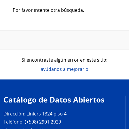
Por favor intente otra búsqueda.
Si encontraste algún error en este sitio:
ayúdanos a mejorarlo
Pie
de
Catálogo de Datos Abiertos
página
Dirección:
Liniers 1324 piso 4
Teléfono:
(+598) 2901 2929