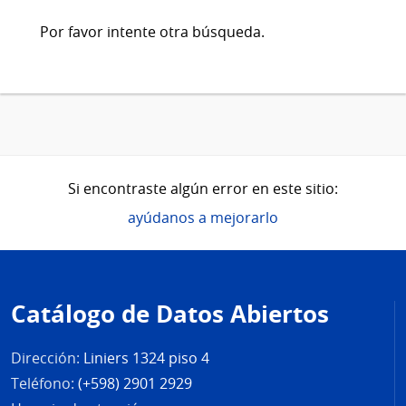
Por favor intente otra búsqueda.
Si encontraste algún error en este sitio:
ayúdanos a mejorarlo
Pie
de
Catálogo de Datos Abiertos
página
Dirección:
Liniers 1324 piso 4
Teléfono:
(+598) 2901 2929