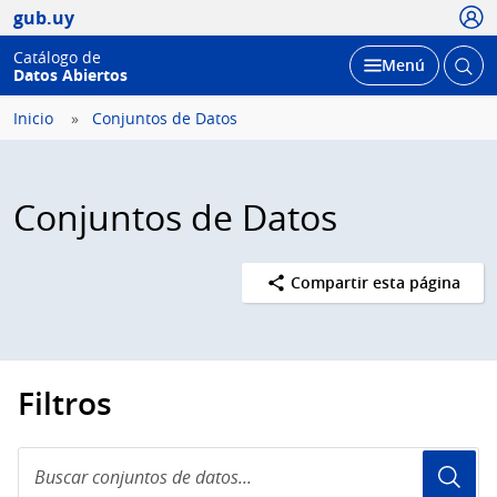
Usua
gub.uy
Catálogo de
Abrir
Desplegar
Menú
Datos Abiertos
busc
Inicio
Conjuntos de Datos
Conjuntos de Datos
Compartir esta página
Filtros
Buscar
conjuntos