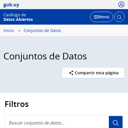
Usua
gub.uy
Catálogo de
Abrir
Desplegar
Menú
Datos Abiertos
busc
Inicio
Conjuntos de Datos
Conjuntos de Datos
Compartir esta página
Filtros
Buscar
conjuntos