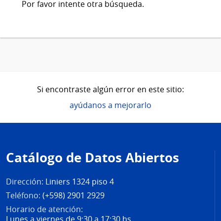
Por favor intente otra búsqueda.
Si encontraste algún error en este sitio:
ayúdanos a mejorarlo
Pie
de
Catálogo de Datos Abiertos
página
Dirección:
Liniers 1324 piso 4
Teléfono:
(+598) 2901 2929
Horario de atención:
Lunes a viernes de 9:30 a 17:30 hs.