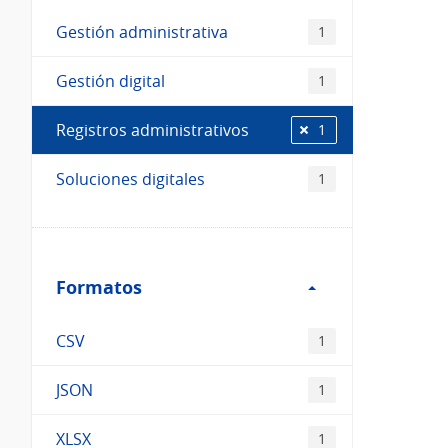
Gestión administrativa
1
Gestión digital
1
Registros administrativos
1
Soluciones digitales
1
Filtro
Formatos
Formatos
CSV
1
JSON
1
XLSX
1