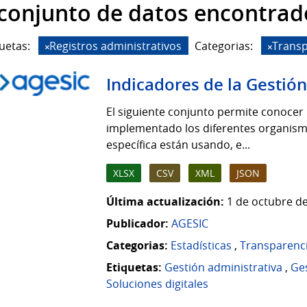
 conjunto de datos encontrad
uetas:
Registros administrativos
Categorias:
Transp
Indicadores de la Gestión
El siguiente conjunto permite conocer 
implementado los diferentes organismo
específica están usando, e...
XLSX
CSV
XML
JSON
Última actualización:
1 de octubre de
Publicador:
AGESIC
Categorias:
Estadísticas
,
Transparenc
Etiquetas:
Gestión administrativa
,
Ges
Soluciones digitales