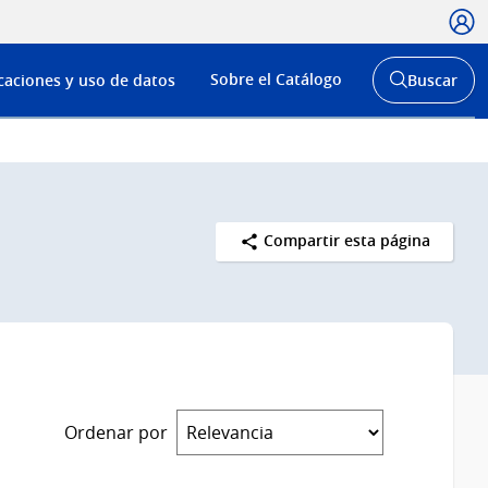
Usua
Menú
Sobre el Catálogo
caciones y uso de datos
Buscar
de
Abrir
buscador
navega
y
Compartir esta página
Ordenar por