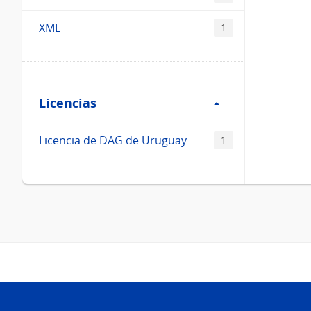
XML
1
Filtro
Licencias
Licencias
Licencia de DAG de Uruguay
1
Pie