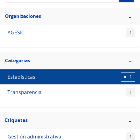
de
Filtro
datos...
Organizaciones
Organizaciones
AGESIC
1
Filtro
Categorias
Categorias
Estadísticas
1
Transparencia
1
Filtro
Etiquetas
Etiquetas
Gestión administrativa
1