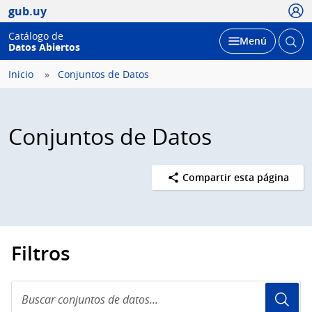
Usua
gub.uy
Catálogo de
Abrir
Desplegar
Menú
Datos Abiertos
busc
Inicio
Conjuntos de Datos
Conjuntos de Datos
Compartir esta página
Filtros
Buscar
conjuntos