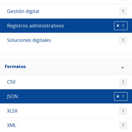
Gestión digital
1
Registros administrativos
1
Soluciones digitales
1
Filtro
Formatos
Formatos
CSV
1
JSON
1
XLSX
1
XML
1