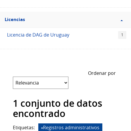
Filtro
Licencias
Licencias
Licencia de DAG de Uruguay
1
Ordenar por
1 conjunto de datos
encontrado
Etiquetas:
Registros administrativos