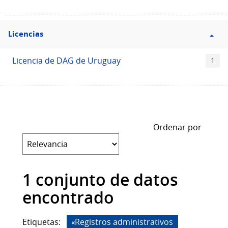
Filtro
Licencias
Licencias
Licencia de DAG de Uruguay
1
Ordenar por
1 conjunto de datos
encontrado
Etiquetas:
Registros administrativos