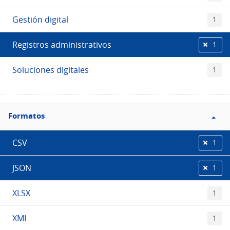
Gestión digital
1
Registros administrativos
1
Soluciones digitales
1
Filtro
Formatos
Formatos
CSV
1
JSON
1
XLSX
1
XML
1