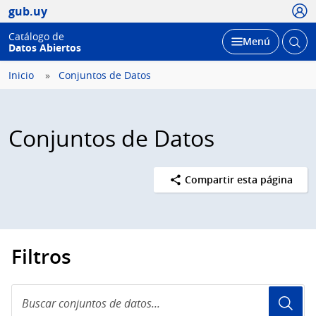
Usua
gub.uy
Catálogo de
Abrir
Desplegar
Menú
Datos Abiertos
busc
Inicio
Conjuntos de Datos
Conjuntos de Datos
Compartir esta página
Filtros
Buscar
conjuntos