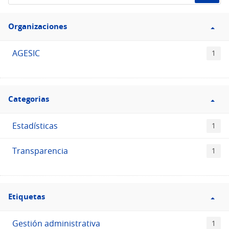
de
Filtro
datos...
Organizaciones
Organizaciones
AGESIC
1
Filtro
Categorias
Categorias
Estadísticas
1
Transparencia
1
Filtro
Etiquetas
Etiquetas
Gestión administrativa
1