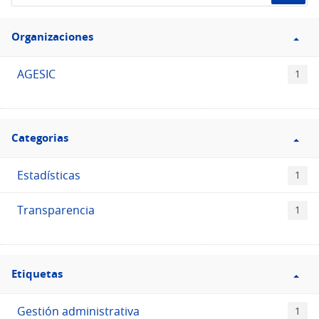
de
Filtro
datos...
Organizaciones
Organizaciones
AGESIC
1
Filtro
Categorias
Categorias
Estadísticas
1
Transparencia
1
Filtro
Etiquetas
Etiquetas
Gestión administrativa
1