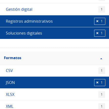
Gestión digital
1
Registros administrativos
1
Soluciones digitales
1
Filtro
Formatos
Formatos
CSV
1
JSON
1
XLSX
1
XML
1