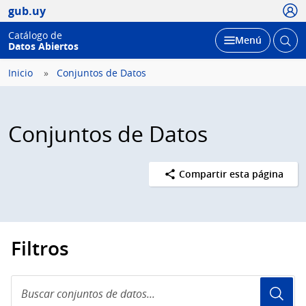
Usua
gub.uy
Catálogo de
Abrir
Desplegar
Menú
Datos Abiertos
busc
Inicio
Conjuntos de Datos
Conjuntos de Datos
Compartir esta página
Filtros
Buscar
conjuntos