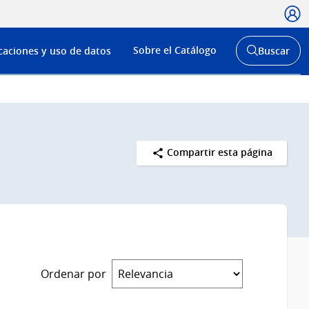
Usua
Menú
Sobre el Catálogo
caciones y uso de datos
Buscar
de
Abrir
buscador
navega
y
Compartir esta página
Ordenar por