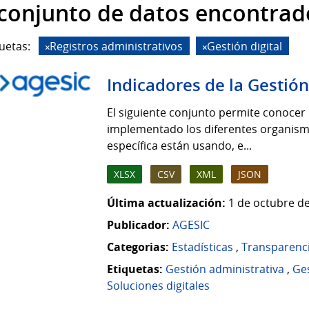
 conjunto de datos encontrad
uetas:
Registros administrativos
Gestión digital
Indicadores de la Gestión
El siguiente conjunto permite conocer 
implementado los diferentes organismo
específica están usando, e...
XLSX
CSV
XML
JSON
Última actualización:
1 de octubre de
Publicador:
AGESIC
Categorias:
Estadísticas
,
Transparenc
Etiquetas:
Gestión administrativa
,
Ges
Soluciones digitales