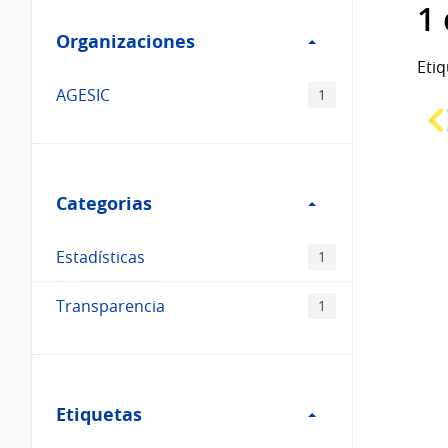
Filtro
datos...
1
Organizaciones
Organizaciones
Etiq
AGESIC
1
Filtro
Categorias
Categorias
Estadísticas
1
Transparencia
1
Filtro
Etiquetas
Etiquetas