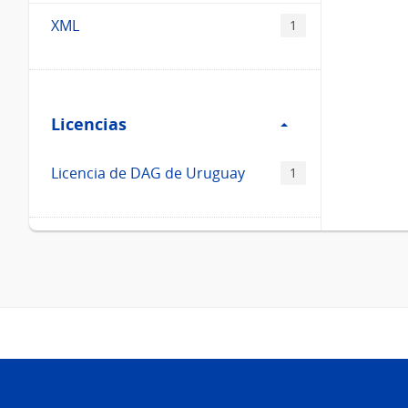
XML
1
Filtro
Licencias
Licencias
Licencia de DAG de Uruguay
1
Pie
de