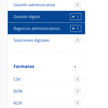
Gestión administrativa
1
Gestión digital
1
Registros administrativos
1
Soluciones digitales
1
Filtro
Formatos
Formatos
CSV
1
JSON
1
XLSX
1