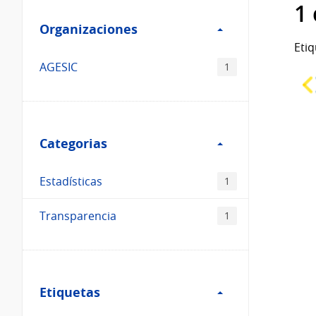
Filtro
datos...
1
Organizaciones
Organizaciones
Etiq
AGESIC
1
Filtro
Categorias
Categorias
Estadísticas
1
Transparencia
1
Filtro
Etiquetas
Etiquetas