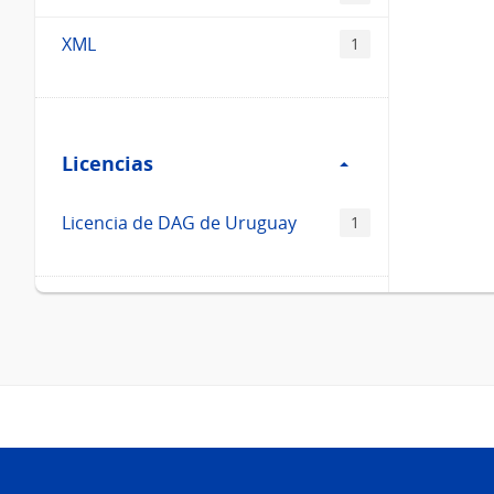
XML
1
Filtro
Licencias
Licencias
Licencia de DAG de Uruguay
1
Pie