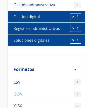
Gestión administrativa
1
Gestión digital
1
Registros administrativos
1
Soluciones digitales
1
Filtro
Formatos
Formatos
CSV
1
JSON
1
XLSX
1