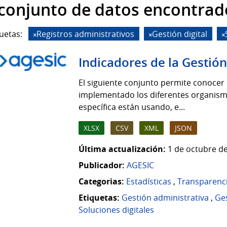
 conjunto de datos encontrad
uetas:
Registros administrativos
Gestión digital
Indicadores de la Gestión
El siguiente conjunto permite conocer 
implementado los diferentes organismo
específica están usando, e...
XLSX
CSV
XML
JSON
Última actualización:
1 de octubre de
Publicador:
AGESIC
Categorias:
Estadísticas
,
Transparenc
Etiquetas:
Gestión administrativa
,
Ges
Soluciones digitales