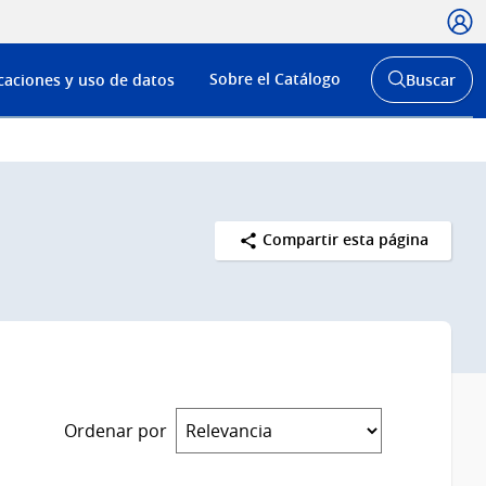
Usua
Menú
Sobre el Catálogo
caciones y uso de datos
Buscar
de
Abrir
buscador
navega
y
Compartir esta página
Ordenar por