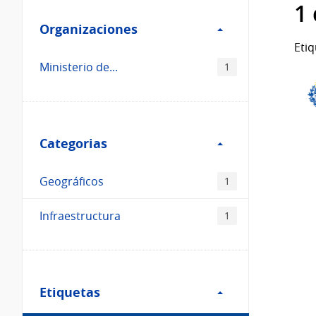
Filtro
datos...
1
Organizaciones
Organizaciones
Etiq
Ministerio de...
1
Filtro
Categorias
Categorias
Geográficos
1
Infraestructura
1
Filtro
Etiquetas
Etiquetas