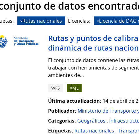
 conjunto de datos encontrad
uetas:
Rutas nacionales
Licencias:
Licencia de DAG
Rutas y puntos de calibr
dinámica de rutas nacion
El conjunto de datos contiene las ruta
trabajar con herramientas de segmenta
ambientes de...
WFS
XML
Última actualización:
14 de abril de 
Publicador:
Ministerio de Transporte 
Categorias:
Geográficos
,
Infraestruct
Etiquetas:
Rutas nacionales
,
Transpor