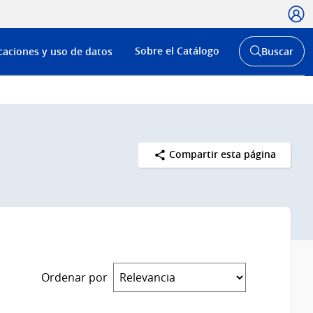
Usua
Menú
Sobre el Catálogo
caciones y uso de datos
Buscar
de
Abrir
buscador
navega
y
Compartir esta página
Ordenar por