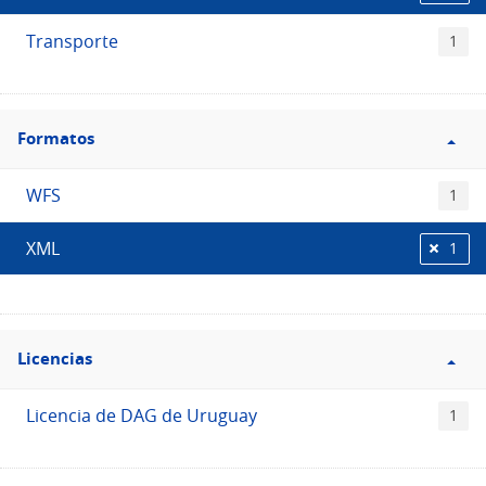
Transporte
1
Filtro
Formatos
Formatos
WFS
1
XML
1
Filtro
Licencias
Licencias
Licencia de DAG de Uruguay
1