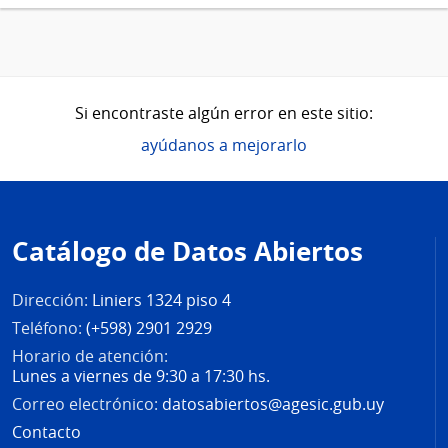
Si encontraste algún error en este sitio:
ayúdanos a mejorarlo
Pie
de
Catálogo de Datos Abiertos
página
Dirección:
Liniers 1324 piso 4
Teléfono:
(+598) 2901 2929
Horario de atención:
Lunes a viernes de 9:30 a 17:30 hs.
Correo electrónico:
datosabiertos@agesic.gub.uy
Contacto