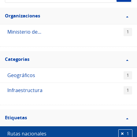
de
Filtro
datos...
Organizaciones
Organizaciones
Ministerio de...
1
Filtro
Categorias
Categorias
Geográficos
1
Infraestructura
1
Filtro
Etiquetas
Etiquetas
Rutas nacionales
1