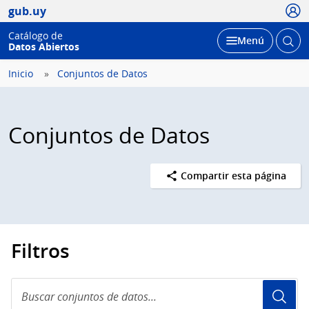
Usua
gub.uy
Catálogo de
Abrir
Desplegar
Menú
Datos Abiertos
busc
Inicio
Conjuntos de Datos
Conjuntos de Datos
Compartir esta página
Filtros
Buscar
conjuntos