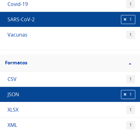
Covid-19
1
SARS-CoV-2
1
Vacunas
1
Filtro
Formatos
Formatos
CSV
1
JSON
1
XLSX
1
XML
1