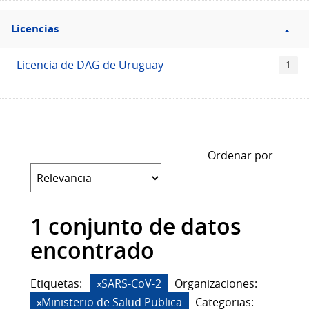
Filtro
Licencias
Licencias
Licencia de DAG de Uruguay
1
Ordenar por
1 conjunto de datos
encontrado
Etiquetas:
SARS-CoV-2
Organizaciones:
Ministerio de Salud Publica
Categorias: