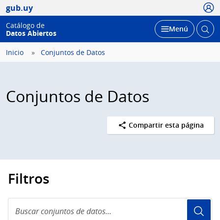
Usua
gub.uy
Catálogo de
Abrir
Desplegar
Menú
Datos Abiertos
busc
Inicio
Conjuntos de Datos
Conjuntos de Datos
Compartir esta página
Filtros
Buscar
conjuntos