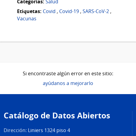
Categorias:
Salud
Etiquetas:
Covid
,
Covid-19
,
SARS-CoV-2
,
Vacunas
Si encontraste algún error en este sitio:
ayúdanos a mejorarlo
Pie
de
Catálogo de Datos Abiertos
página
Dirección:
Liniers 1324 piso 4