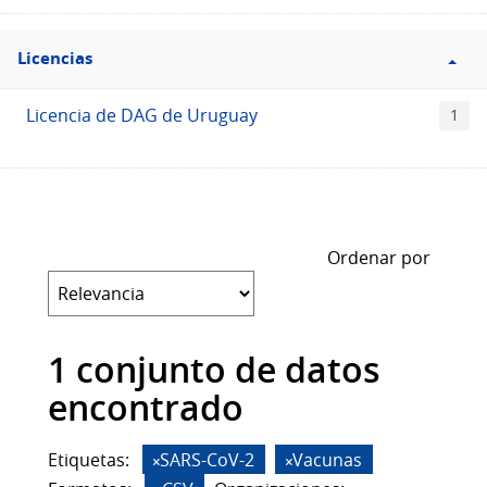
Filtro
Licencias
Licencias
Licencia de DAG de Uruguay
1
Ordenar por
1 conjunto de datos
encontrado
Etiquetas:
SARS-CoV-2
Vacunas