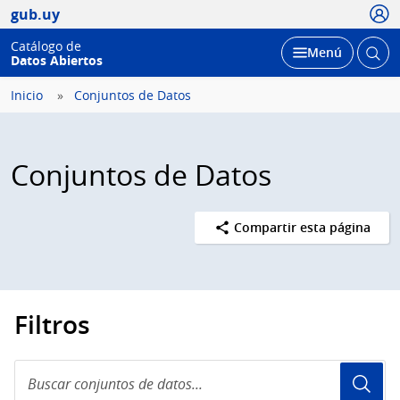
Usua
gub.uy
Catálogo de
Abrir
Desplegar
Menú
Datos Abiertos
busc
Inicio
Conjuntos de Datos
Conjuntos de Datos
Compartir esta página
Filtros
Buscar
conjuntos