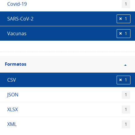
Covid-19
1
SARS-CoV-2
1
Vacunas
1
Filtro
Formatos
Formatos
CSV
1
JSON
1
XLSX
1
XML
1