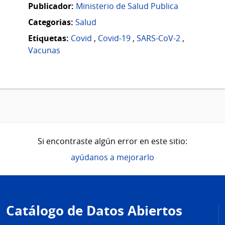
Publicador:
Ministerio de Salud Publica
Categorias:
Salud
Etiquetas:
Covid
,
Covid-19
,
SARS-CoV-2
,
Vacunas
Si encontraste algún error en este sitio:
ayúdanos a mejorarlo
Pie
de
Catálogo de Datos Abiertos
página