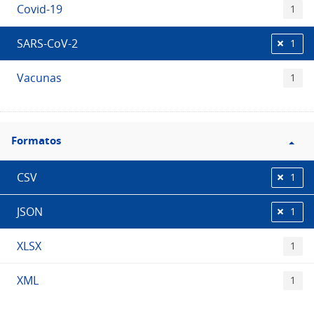
Covid-19
1
SARS-CoV-2
1
Vacunas
1
Filtro
Formatos
Formatos
CSV
1
JSON
1
XLSX
1
XML
1