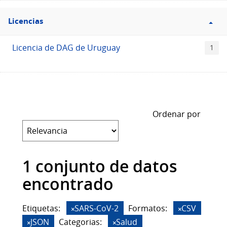
Filtro
Licencias
Licencias
Licencia de DAG de Uruguay
1
Ordenar por
1 conjunto de datos
encontrado
Etiquetas:
SARS-CoV-2
Formatos:
CSV
JSON
Categorias:
Salud