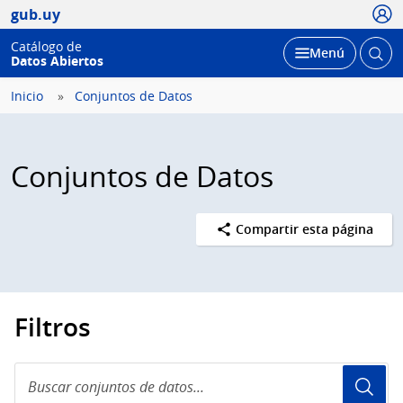
Usua
gub.uy
Catálogo de
Abrir
Desplegar
Menú
Datos Abiertos
busc
Inicio
Conjuntos de Datos
Conjuntos de Datos
Compartir esta página
Filtros
Buscar
conjuntos