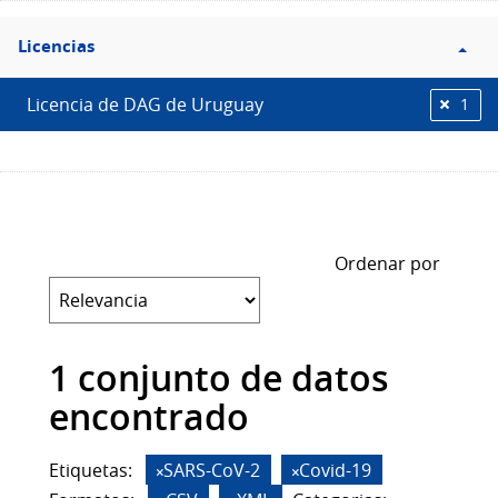
Filtro
Licencias
Licencias
Licencia de DAG de Uruguay
1
Ordenar por
1 conjunto de datos
encontrado
Etiquetas:
SARS-CoV-2
Covid-19