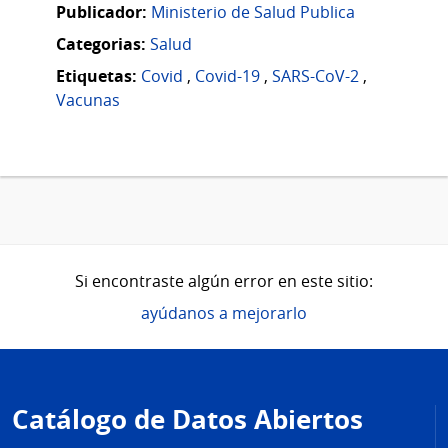
Publicador:
Ministerio de Salud Publica
Categorias:
Salud
Etiquetas:
Covid
,
Covid-19
,
SARS-CoV-2
,
Vacunas
Si encontraste algún error en este sitio:
ayúdanos a mejorarlo
Pie
de
Catálogo de Datos Abiertos
página