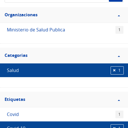
de
Filtro
datos...
Organizaciones
Organizaciones
Ministerio de Salud Publica
1
Filtro
Categorias
Categorias
Salud
1
Filtro
Etiquetas
Etiquetas
Covid
1