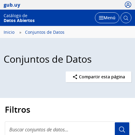
Usua
gub.uy
Catálogo de
Abrir
Desplegar
Menú
Datos Abiertos
busc
Inicio
Conjuntos de Datos
Conjuntos de Datos
Compartir esta página
Filtros
Buscar
conjuntos