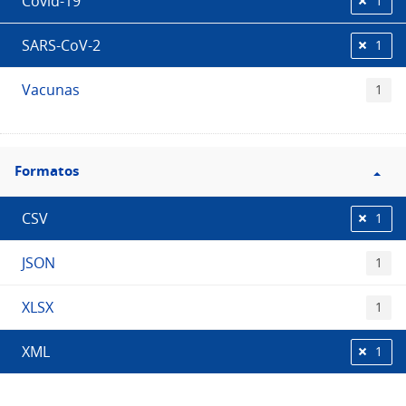
Covid-19
1
SARS-CoV-2
1
Vacunas
1
Filtro
Formatos
Formatos
CSV
1
JSON
1
XLSX
1
XML
1