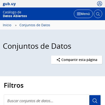
Usua
gub.uy
Catálogo de
Abrir
Desplegar
Menú
Datos Abiertos
busc
Inicio
Conjuntos de Datos
Conjuntos de Datos
Compartir esta página
Filtros
Buscar
conjuntos