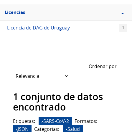
Filtro
Licencias
Licencias
Licencia de DAG de Uruguay
1
Ordenar por
1 conjunto de datos
encontrado
Etiquetas:
SARS-CoV-2
Formatos:
JSON
Categorias:
Salud