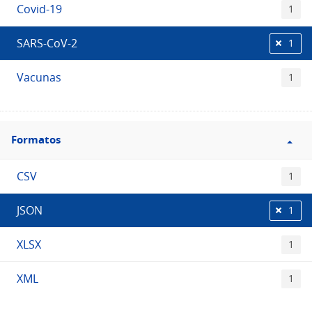
Covid-19
1
SARS-CoV-2
1
Vacunas
1
Filtro
Formatos
Formatos
CSV
1
JSON
1
XLSX
1
XML
1