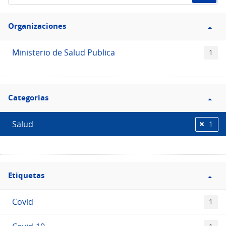
de
Filtro
datos...
Organizaciones
Organizaciones
Ministerio de Salud Publica
1
Filtro
Categorias
Categorias
Salud
1
Filtro
Etiquetas
Etiquetas
Covid
1