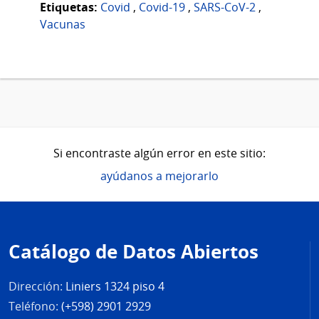
Etiquetas:
Covid
,
Covid-19
,
SARS-CoV-2
,
Vacunas
Si encontraste algún error en este sitio:
ayúdanos a mejorarlo
Pie
de
Catálogo de Datos Abiertos
página
Dirección:
Liniers 1324 piso 4
Teléfono:
(+598) 2901 2929