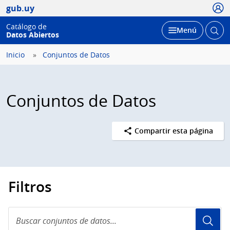
Usua
gub.uy
Catálogo de
Abrir
Desplegar
Menú
Datos Abiertos
busc
Inicio
Conjuntos de Datos
Conjuntos de Datos
Compartir esta página
Filtros
Buscar
conjuntos