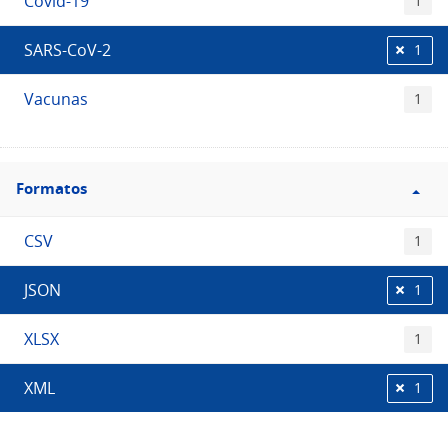
Covid-19
1
SARS-CoV-2
1
Vacunas
1
Filtro
Formatos
Formatos
CSV
1
JSON
1
XLSX
1
XML
1