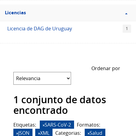
Filtro
Licencias
Licencias
Licencia de DAG de Uruguay
1
Ordenar por
1 conjunto de datos
encontrado
Etiquetas:
SARS-CoV-2
Formatos:
JSON
XML
Categorias:
Salud