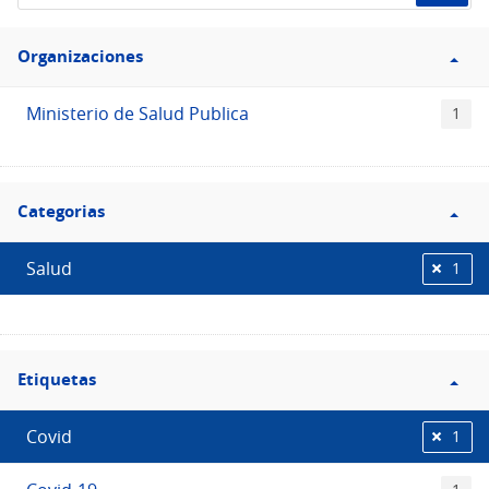
de
Filtro
datos...
Organizaciones
Organizaciones
Ministerio de Salud Publica
1
Filtro
Categorias
Categorias
Salud
1
Filtro
Etiquetas
Etiquetas
Covid
1