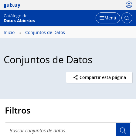
Usua
gub.uy
Catálogo de
Abrir
Desplegar
Menú
Datos Abiertos
busc
Inicio
Conjuntos de Datos
Conjuntos de Datos
Compartir esta página
Filtros
Buscar
conjuntos