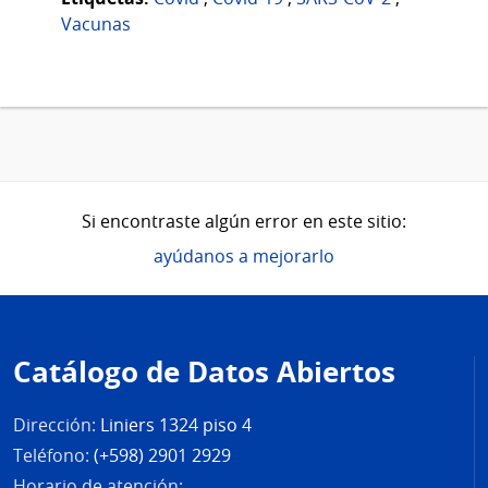
Vacunas
Si encontraste algún error en este sitio:
ayúdanos a mejorarlo
Pie
de
Catálogo de Datos Abiertos
página
Dirección:
Liniers 1324 piso 4
Teléfono:
(+598) 2901 2929
Horario de atención: