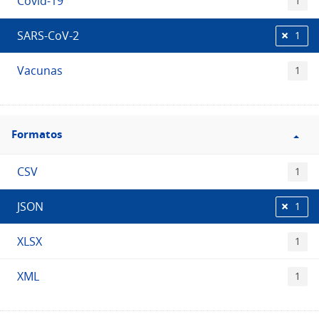
Covid-19
1
SARS-CoV-2
1
Vacunas
1
Filtro
Formatos
Formatos
CSV
1
JSON
1
XLSX
1
XML
1