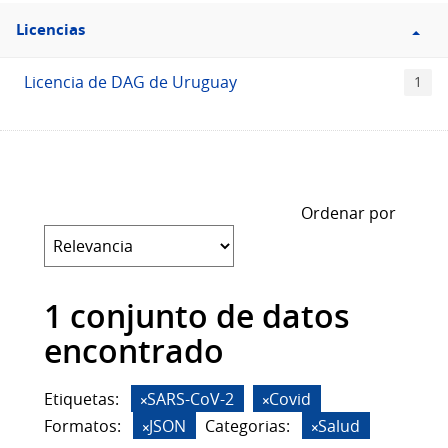
Filtro
Licencias
Licencias
Licencia de DAG de Uruguay
1
Ordenar por
1 conjunto de datos
encontrado
Etiquetas:
SARS-CoV-2
Covid
Formatos:
JSON
Categorias:
Salud