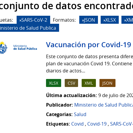
 conjunto de datos encontrad
uetas:
SARS-CoV-2
Formatos:
JSON
XLSX
XM
inisterio de Salud Publica
Vacunación por Covid-19
Este conjunto de datos presenta difere
plan de vacunación Covid 19. Contiene
diarios de actos...
XLSX
CSV
XML
JSON
Última actualización:
9 de julio de 2
Publicador:
Ministerio de Salud Public
Categorias:
Salud
Etiquetas:
Covid
,
Covid-19
,
SARS-CoV