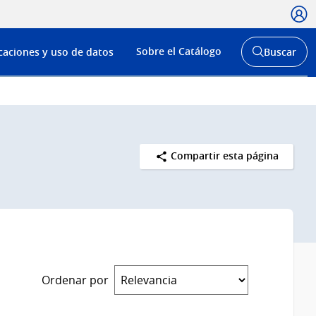
Usua
Menú
Sobre el Catálogo
caciones y uso de datos
Buscar
de
Abrir
buscador
navega
y
Compartir esta página
Ordenar por