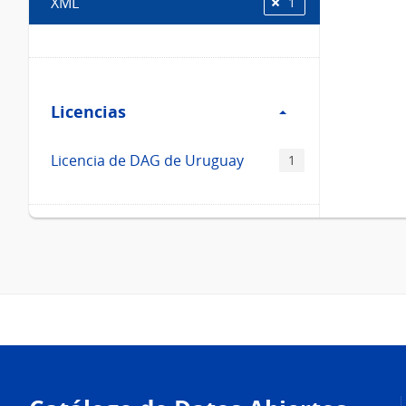
XML
1
Filtro
Licencias
Licencias
Licencia de DAG de Uruguay
1
Pie
de