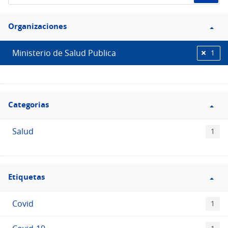
de
Filtro
datos...
Organizaciones
Organizaciones
Ministerio de Salud Publica
1
Filtro
Categorias
Categorias
Salud
1
Filtro
Etiquetas
Etiquetas
Covid
1