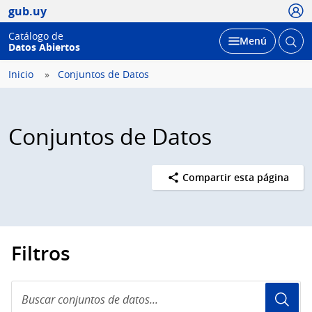
Usua
gub.uy
Catálogo de
Abrir
Desplegar
Menú
Datos Abiertos
busc
Inicio
Conjuntos de Datos
Conjuntos de Datos
Compartir esta página
Filtros
Buscar
conjuntos