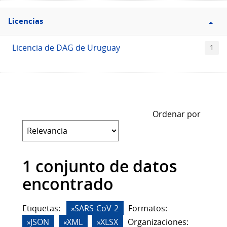
Filtro
Licencias
Licencias
Licencia de DAG de Uruguay
1
Ordenar por
1 conjunto de datos
encontrado
Etiquetas:
SARS-CoV-2
Formatos:
JSON
XML
XLSX
Organizaciones: