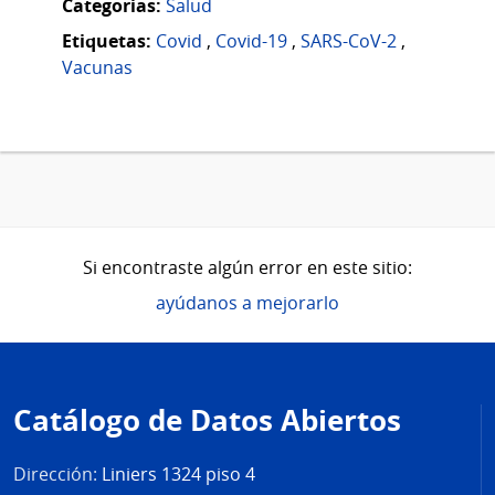
Categorias:
Salud
Etiquetas:
Covid
,
Covid-19
,
SARS-CoV-2
,
Vacunas
Si encontraste algún error en este sitio:
ayúdanos a mejorarlo
Pie
de
Catálogo de Datos Abiertos
página
Dirección:
Liniers 1324 piso 4