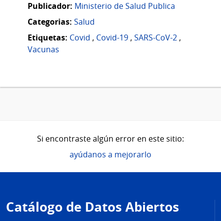
Publicador:
Ministerio de Salud Publica
Categorias:
Salud
Etiquetas:
Covid
,
Covid-19
,
SARS-CoV-2
,
Vacunas
Si encontraste algún error en este sitio:
ayúdanos a mejorarlo
Pie
de
Catálogo de Datos Abiertos
página