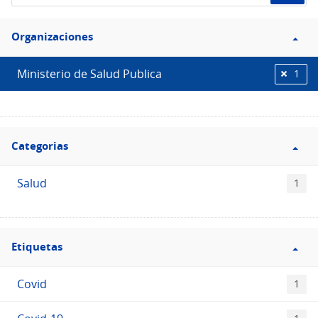
de
Filtro
datos...
Organizaciones
Organizaciones
Ministerio de Salud Publica
1
Filtro
Categorias
Categorias
Salud
1
Filtro
Etiquetas
Etiquetas
Covid
1