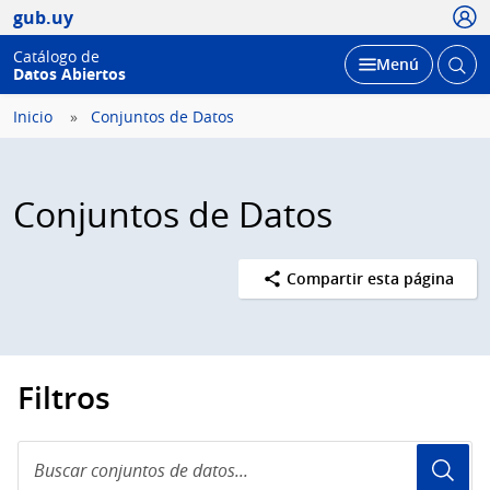
Usua
gub.uy
Catálogo de
Abrir
Desplegar
Menú
Datos Abiertos
busc
Inicio
Conjuntos de Datos
Conjuntos de Datos
Compartir esta página
Filtros
Buscar
conjuntos