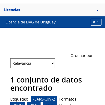
Filtro
Licencias
Licencias
Licencia de DAG de Uruguay
1
Ordenar por
1 conjunto de datos
encontrado
Etiquetas:
SARS-CoV-2
Formatos: