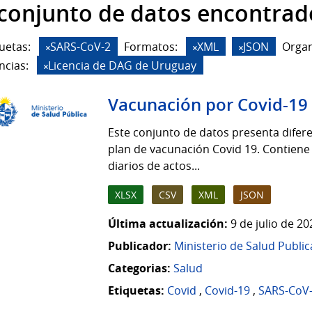
 conjunto de datos encontrad
uetas:
SARS-CoV-2
Formatos:
XML
JSON
Organ
ncias:
Licencia de DAG de Uruguay
Vacunación por Covid-19
Este conjunto de datos presenta difere
plan de vacunación Covid 19. Contiene
diarios de actos...
XLSX
CSV
XML
JSON
Última actualización:
9 de julio de 2
Publicador:
Ministerio de Salud Public
Categorias:
Salud
Etiquetas:
Covid
,
Covid-19
,
SARS-CoV