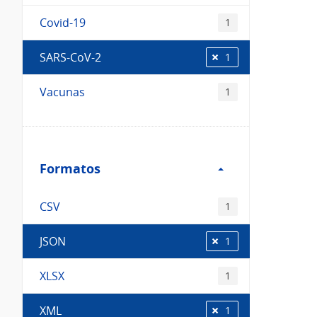
Covid-19
1
SARS-CoV-2
1
Vacunas
1
Filtro
Formatos
Formatos
CSV
1
JSON
1
XLSX
1
XML
1