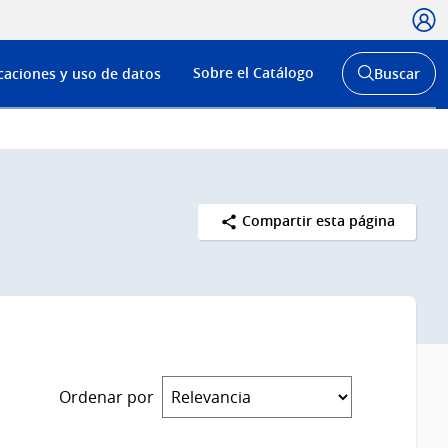
Usua
Menú
Sobre el Catálogo
caciones y uso de datos
Buscar
de
Abrir
buscador
navega
y
Compartir esta página
Ordenar por