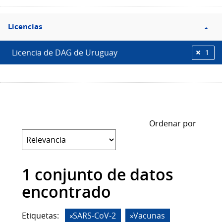
Filtro
Licencias
Licencias
Licencia de DAG de Uruguay
1
Ordenar por
1 conjunto de datos
encontrado
Etiquetas:
SARS-CoV-2
Vacunas