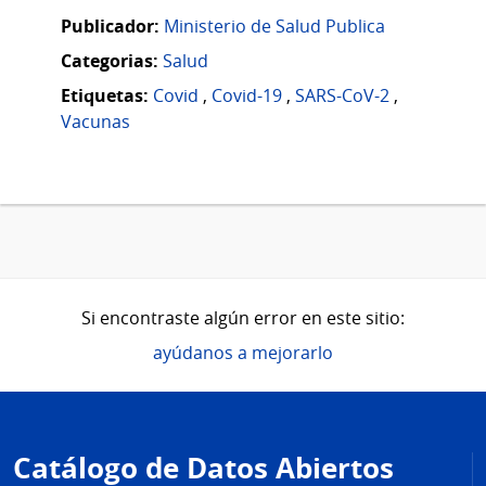
Publicador:
Ministerio de Salud Publica
Categorias:
Salud
Etiquetas:
Covid
,
Covid-19
,
SARS-CoV-2
,
Vacunas
Si encontraste algún error en este sitio:
ayúdanos a mejorarlo
Pie
de
Catálogo de Datos Abiertos
página