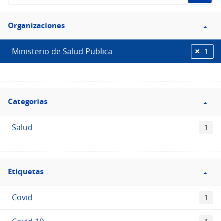
de
Filtro
datos...
Organizaciones
Organizaciones
Ministerio de Salud Publica
1
Filtro
Categorias
Categorias
Salud
1
Filtro
Etiquetas
Etiquetas
Covid
1