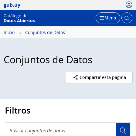
Usua
gub.uy
Catálogo de
Abrir
Desplegar
Menú
Datos Abiertos
busc
Inicio
Conjuntos de Datos
Conjuntos de Datos
Compartir esta página
Filtros
Buscar
conjuntos