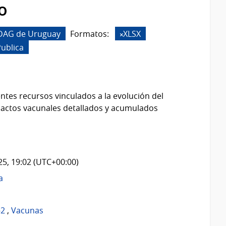
o
 DAG de Uruguay
Formatos:
XLSX
Publica
ntes recursos vinculados a la evolución del
 actos vacunales detallados y acumulados
025, 19:02 (UTC+00:00)
a
-2
,
Vacunas