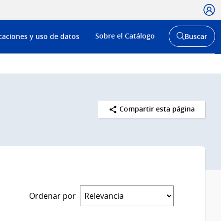
Usua
Menú
Sobre el Catálogo
caciones y uso de datos
Buscar
de
Abrir
buscador
navega
y
Compartir esta página
Ordenar por