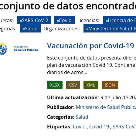
 conjunto de datos encontrad
uetas:
SARS-CoV-2
Covid
Licencias:
Licencia de
gorias:
Salud
Organizaciones:
Ministerio de Salud 
Vacunación por Covid-19
Este conjunto de datos presenta difere
plan de vacunación Covid 19. Contiene
diarios de actos...
XLSX
CSV
XML
JSON
Última actualización:
9 de julio de 2
Publicador:
Ministerio de Salud Public
Categorias:
Salud
Etiquetas:
Covid
,
Covid-19
,
SARS-CoV