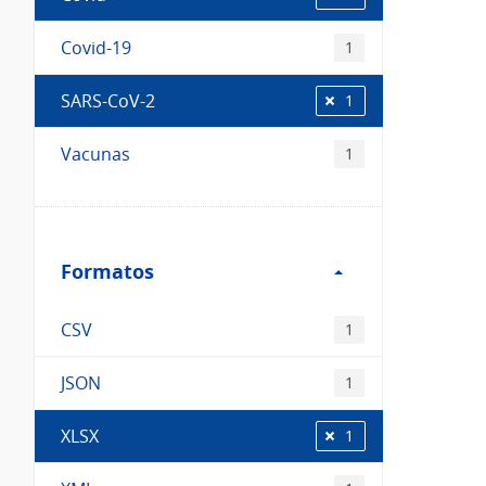
Covid-19
1
SARS-CoV-2
1
Vacunas
1
Filtro
Formatos
Formatos
CSV
1
JSON
1
XLSX
1