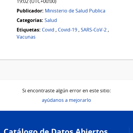
19:02 (UTC+00:00)
Publicador:
Ministerio de Salud Publica
Categorias:
Salud
Etiquetas:
Covid
,
Covid-19
,
SARS-CoV-2
,
Vacunas
Si encontraste algún error en este sitio:
ayúdanos a mejorarlo
Pie
de
Catálogo de Datos Abiertos