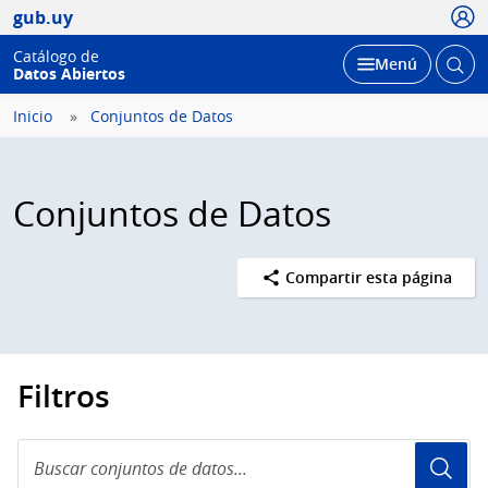
Usua
gub.uy
Catálogo de
Abrir
Desplegar
Menú
Datos Abiertos
busc
Inicio
Conjuntos de Datos
Conjuntos de Datos
Compartir esta página
Filtros
Buscar
conjuntos