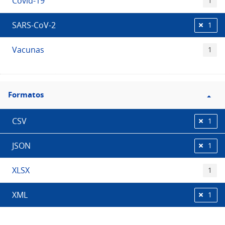
Covid-19
1
SARS-CoV-2
1
Vacunas
1
Filtro
Formatos
Formatos
CSV
1
JSON
1
XLSX
1
XML
1