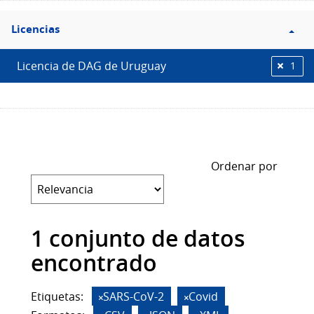
Filtro
Licencias
Licencias
Licencia de DAG de Uruguay
1
Ordenar por
1 conjunto de datos
encontrado
Etiquetas:
SARS-CoV-2
Covid