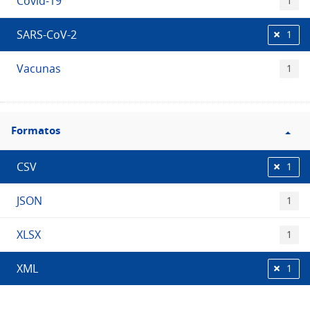
Covid-19
1
SARS-CoV-2
1
Vacunas
1
Filtro
Formatos
Formatos
CSV
1
JSON
1
XLSX
1
XML
1