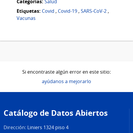
Categorias:
Salud
Etiquetas:
Covid
,
Covid-19
,
SARS-CoV-2
,
Vacunas
Si encontraste algún error en este sitio:
ayúdanos a mejorarlo
Pie
de
Catálogo de Datos Abiertos
página
Dirección:
Liniers 1324 piso 4