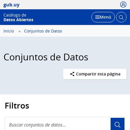
Usua
gub.uy
Catálogo de
Abrir
Desplegar
Menú
Datos Abiertos
busc
Inicio
Conjuntos de Datos
Conjuntos de Datos
Compartir esta página
Filtros
Buscar
conjuntos