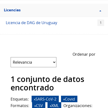
Filtro
Licencias
Licencias
Licencia de DAG de Uruguay
1
Ordenar por
1 conjunto de datos
encontrado
Etiquetas:
SARS-CoV-2
Covid
Formatos:
CSV
XML
Organizaciones: