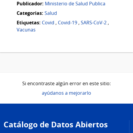
Publicador:
Ministerio de Salud Publica
Categorias:
Salud
Etiquetas:
Covid
,
Covid-19
,
SARS-CoV-2
,
Vacunas
Si encontraste algún error en este sitio:
ayúdanos a mejorarlo
Pie
de
Catálogo de Datos Abiertos
página