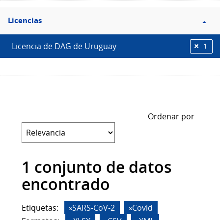
Filtro
Licencias
Licencias
Licencia de DAG de Uruguay
1
Ordenar por
1 conjunto de datos
encontrado
Etiquetas:
SARS-CoV-2
Covid