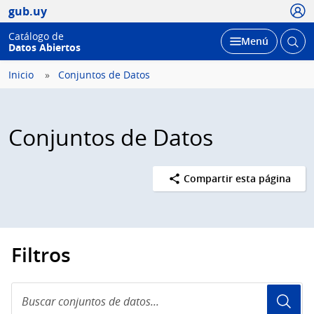
Usua
gub.uy
Catálogo de
Abrir
Desplegar
Menú
Datos Abiertos
busc
Inicio
Conjuntos de Datos
Conjuntos de Datos
Compartir esta página
Filtros
Buscar
conjuntos