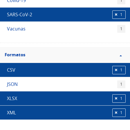
Covid-19
1
SARS-CoV-2
1
Vacunas
1
Filtro
Formatos
Formatos
CSV
1
JSON
1
XLSX
1
XML
1