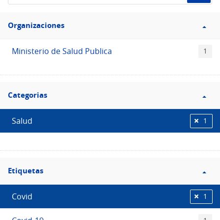
de
Filtro
datos...
Organizaciones
Organizaciones
Ministerio de Salud Publica
1
Filtro
Categorias
Categorias
Salud
1
Filtro
Etiquetas
Etiquetas
Covid
1